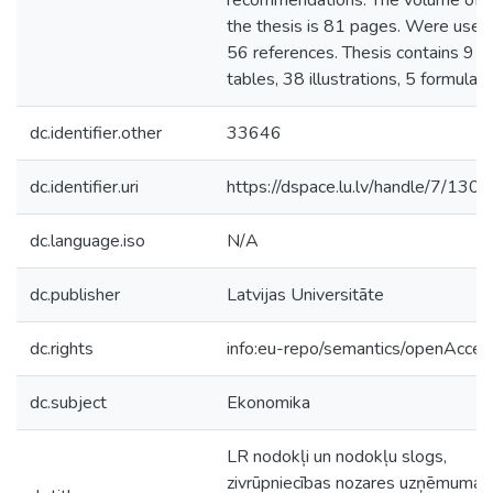
recommendations. The volume of
the thesis is 81 pages. Were used
56 references. Thesis contains 9
tables, 38 illustrations, 5 formulas.
dc.identifier.other
33646
dc.identifier.uri
https://dspace.lu.lv/handle/7/130
dc.language.iso
N/A
dc.publisher
Latvijas Universitāte
dc.rights
info:eu-repo/semantics/openAcces
dc.subject
Ekonomika
LR nodokļi un nodokļu slogs,
zivrūpniecības nozares uzņēmuma