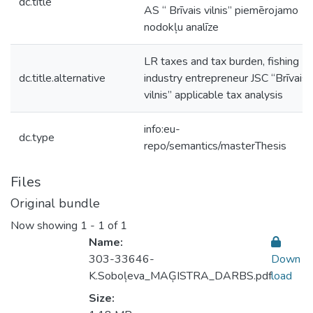
dc.title
AS “ Brīvais vilnis” piemērojamo
nodokļu analīze
LR taxes and tax burden, fishing
dc.title.alternative
industry entrepreneur JSC “Brīvais
vilnis” applicable tax analysis
info:eu-
dc.type
repo/semantics/masterThesis
Files
Original bundle
Now showing
1 - 1 of 1
Name:
303-33646-
Down
K.Soboļeva_MAĢISTRA_DARBS.pdf
load
Size: