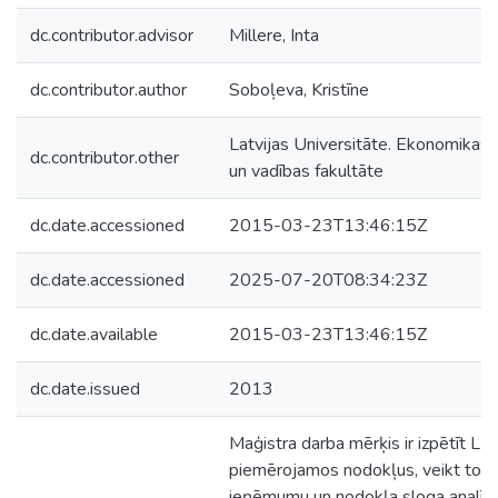
dc.contributor.advisor
Millere, Inta
dc.contributor.author
Soboļeva, Kristīne
Latvijas Universitāte. Ekonomikas
dc.contributor.other
un vadības fakultāte
dc.date.accessioned
2015-03-23T13:46:15Z
dc.date.accessioned
2025-07-20T08:34:23Z
dc.date.available
2015-03-23T13:46:15Z
dc.date.issued
2013
Maģistra darba mērķis ir izpētīt LR
piemērojamos nodokļus, veikt to
ieņēmumu un nodokļa sloga analīzi,