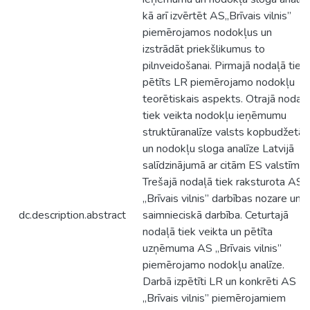
kā arī izvērtēt AS„Brīvais vilnis”
piemērojamos nodokļus un
izstrādāt priekšlikumus to
pilnveidošanai. Pirmajā nodaļā tiek
pētīts LR piemērojamo nodokļu
teorētiskais aspekts. Otrajā nodaļ
tiek veikta nodokļu ieņēmumu
struktūranalīze valsts kopbudžetā
un nodokļu sloga analīze Latvijā
salīdzinājumā ar citām ES valstīm.
Trešajā nodaļā tiek raksturota AS
„Brīvais vilnis” darbības nozare un
dc.description.abstract
saimnieciskā darbība. Ceturtajā
nodaļā tiek veikta un pētīta
uzņēmuma AS „Brīvais vilnis”
piemērojamo nodokļu analīze.
Darbā izpētīti LR un konkrēti AS
„Brīvais vilnis” piemērojamiem