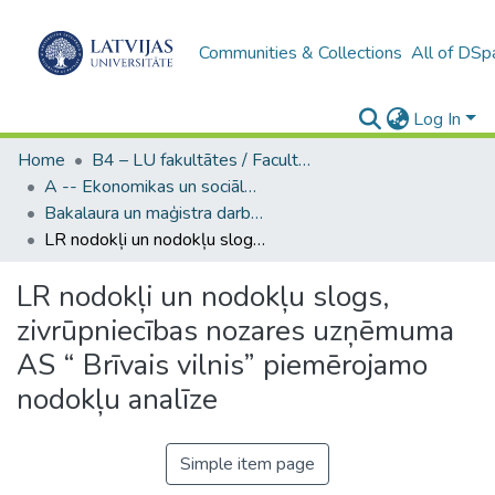
Communities & Collections
All of DSp
Log In
Home
B4 – LU fakultātes / Faculties of the UL
A -- Ekonomikas un sociālo zinātņu fakultāte / Faculty of Economics and Social Sciences
Bakalaura un maģistra darbi (ESZF) / Bachelor's and Master's theses
LR nodokļi un nodokļu slogs, zivrūpniecības nozares uzņēmuma AS “ Brīvais vilnis” piemērojamo nodokļu analīze
LR nodokļi un nodokļu slogs,
zivrūpniecības nozares uzņēmuma
AS “ Brīvais vilnis” piemērojamo
nodokļu analīze
Simple item page