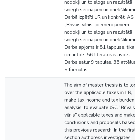
nodokļi un to slogs un rezultātā
sniegti secinājumi un priekšlikumi.
Darbā izpētīti LR un konkrēti AS
„Brīvais vilnis” piemērojamiem
nodokļi un to slogs un rezultātā
sniegti secinājumi un priekšlikumi.
Darba apjoms ir 81 lappuse, tika
izmantots 56 literatūras avots.
Darbs satur 9 tabulas, 38 attēlus 
5 formulas.
The aim of master thesis is to look
over the applicable taxes in LR,
make tax income and tax burden
analysis, to evaluate JSC “Brīvais
vilnis” applicable taxes and make
conclusions and proposals based o
this previous research. In the first
section authoress investigates