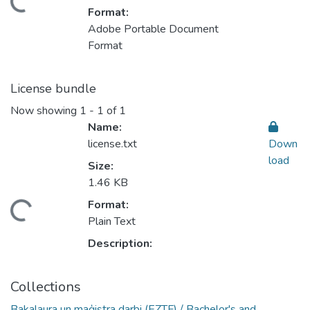
oading...
Format:
Adobe Portable Document
Format
License bundle
Now showing
1 - 1 of 1
Name:
license.txt
Down
load
Size:
1.46 KB
Format:
oading...
Plain Text
Description:
Collections
Bakalaura un maģistra darbi (EZTF) / Bachelor's and