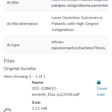
dc.title
pakāpes astigmātisma pacientiem
Laser Correction Outcomes in
dc.title.alternative
Patients with High-Degree
Astigmatism
info:eu-
dc.type
repo/semantics/bachelorThesis
Files
Original bundle
Now showing
1 - 1 of 1
Name:
302-108692-
Down
Jomerte_Elza_ej22046.pdf
load
Size:
1.11 MB