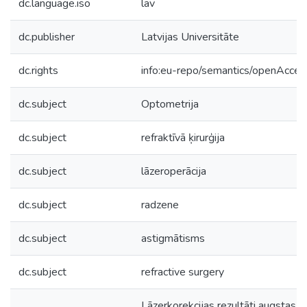
dc.language.iso
lav
dc.publisher
Latvijas Universitāte
dc.rights
info:eu-repo/semantics/openAcces
dc.subject
Optometrija
dc.subject
refraktīvā ķirurģija
dc.subject
lāzeroperācija
dc.subject
radzene
dc.subject
astigmātisms
dc.subject
refractive surgery
Lāzerkorekcijas rezultāti augstas