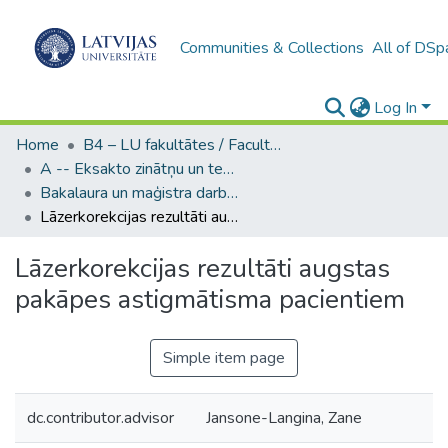
Communities & Collections
All of DSp
Log In
Home
B4 – LU fakultātes / Faculties of the UL
A -- Eksakto zinātņu un tehnoloģiju fakultāte / Faculty of Science and Technology
Bakalaura un maģistra darbi (EZTF) / Bachelor's and Master's theses
Lāzerkorekcijas rezultāti augstas pakāpes astigmātisma pacientiem
Lāzerkorekcijas rezultāti augstas
pakāpes astigmātisma pacientiem
Simple item page
dc.contributor.advisor
Jansone-Langina, Zane