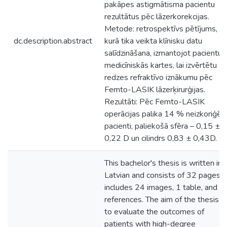
pakāpes astigmātisma pacientu
rezultātus pēc lāzerkorekcijas.
Metode: retrospektīvs pētījums,
dc.description.abstract
kurā tika veikta klīnisku datu
salīdzināšana, izmantojot pacientu
medicīniskās kartes, lai izvērtētu
redzes refraktīvo iznākumu pēc
Femto-LASIK lāzerķirurģijas.
Rezultāti: Pēc Femto-LASIK
operācijas palika 14 % neizkoriģēti
pacienti, paliekošā sfēra – 0,15 ±
0,22 D un cilindrs 0,83 ± 0,43D.
This bachelor's thesis is written in
Latvian and consists of 32 pages. I
includes 24 images, 1 table, and 4
references. The aim of the thesis is
to evaluate the outcomes of
patients with high-degree