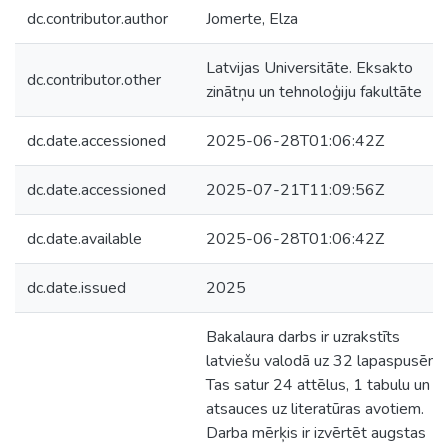
dc.contributor.author
Jomerte, Elza
Latvijas Universitāte. Eksakto
dc.contributor.other
zinātņu un tehnoloģiju fakultāte
dc.date.accessioned
2025-06-28T01:06:42Z
dc.date.accessioned
2025-07-21T11:09:56Z
dc.date.available
2025-06-28T01:06:42Z
dc.date.issued
2025
Bakalaura darbs ir uzrakstīts
latviešu valodā uz 32 lapaspusēm.
Tas satur 24 attēlus, 1 tabulu un 4
atsauces uz literatūras avotiem.
Darba mērķis ir izvērtēt augstas