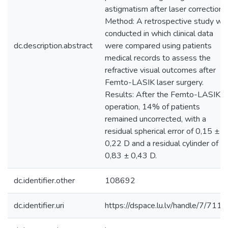
astigmatism after laser correction.
Method: A retrospective study wa
conducted in which clinical data
dc.description.abstract
were compared using patients
medical records to assess the
refractive visual outcomes after
Femto-LASIK laser surgery.
Results: After the Femto-LASIK
operation, 14% of patients
remained uncorrected, with a
residual spherical error of 0,15 ±
0,22 D and a residual cylinder of
0,83 ± 0,43 D.
dc.identifier.other
108692
dc.identifier.uri
https://dspace.lu.lv/handle/7/711