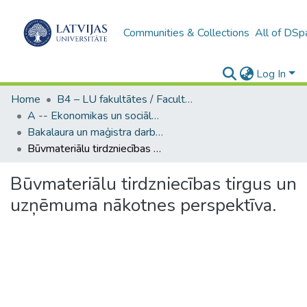
Communities & Collections
All of DSp
Log In
Home
B4 – LU fakultātes / Faculties of the UL
A -- Ekonomikas un sociālo zinātņu fakultāte / Faculty of Economics and Social Sciences
Bakalaura un maģistra darbi (ESZF) / Bachelor's and Master's theses
Būvmateriālu tirdzniecības tirgus un uzņēmuma nākotnes perspektīva.
Būvmateriālu tirdzniecības tirgus un
uzņēmuma nākotnes perspektīva.