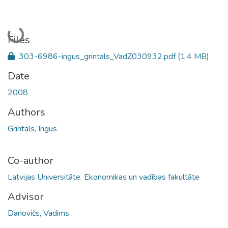
Loading...
Files
303-6986-ingus_grintals_VadZ030932.pdf
(1.4 MB)
Date
2008
Authors
Grīntāls, Ingus
Co-author
Latvijas Universitāte. Ekonomikas un vadības fakultāte
Advisor
Danovičs, Vadims