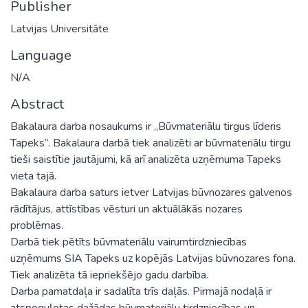
Publisher
Latvijas Universitāte
Language
N/A
Abstract
Bakalaura darba nosaukums ir „Būvmateriālu tirgus līderis
Tapeks”. Bakalaura darbā tiek analizēti ar būvmateriālu tirgu
tieši saistītie jautājumi, kā arī analizēta uzņēmuma Tapeks
vieta tajā.
Bakalaura darba saturs ietver Latvijas būvnozares galvenos
rādītājus, attīstības vēsturi un aktuālākās nozares
problēmas.
Darbā tiek pētīts būvmateriālu vairumtirdzniecības
uzņēmums SIA Tapeks uz kopējās Latvijas būvnozares fona.
Tiek analizēta tā iepriekšējo gadu darbība.
Darba pamatdaļa ir sadalīta trīs daļās. Pirmajā nodaļā ir
atspoguļotas dažādas būvmateriālu tirdzniecības un