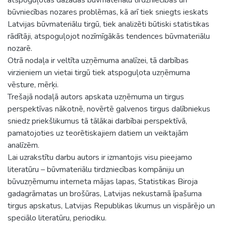
būvniecības nozares problēmas, kā arī tiek sniegts ieskats
Latvijas būvmateriālu tirgū, tiek analizēti būtiski statistikas
rādītāji, atspoguļojot nozīmīgākās tendences būvmateriālu
nozarē.
Otrā nodaļa ir veltīta uzņēmuma analīzei, tā darbības
virzieniem un vietai tirgū tiek atspoguļota uzņēmuma
vēsture, mērķi.
Trešajā nodaļā autors apskata uzņēmuma un tirgus
perspektīvas nākotnē, novērtē galvenos tirgus dalībniekus
sniedz priekšlikumus tā tālākai darbībai perspektīvā,
pamatojoties uz teorētiskajiem datiem un veiktajām
analīzēm.
Lai uzrakstītu darbu autors ir izmantojis visu pieejamo
literatūru – būvmateriālu tirdzniecības kompāniju un
būvuzņēmumu interneta mājas lapas, Statistikas Biroja
gadagrāmatas un brošūras, Latvijas nekustamā īpašuma
tirgus apskatus, Latvijas Republikas likumus un vispārējo un
speciālo literatūru, periodiku.