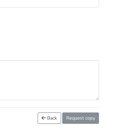
Back
Request copy