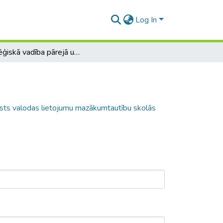
Log In
Stratēģiskā vadība pārejā uz faktisko valsts valodas lietojumu mazākumtautību skolās Latvijā
alsts valodas lietojumu mazākumtautību skolās