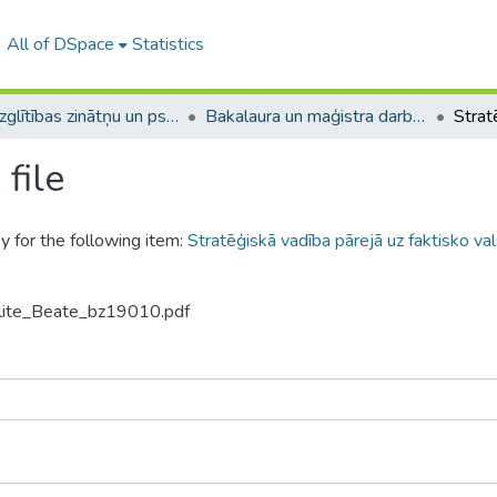
All of DSpace
Statistics
A -- Izglītības zinātņu un psiholoģijas fakultāte / Faculty of Education Sciences and Psychology
Bakalaura un maģistra darbi (PPMF) / Bachelor's and Master's theses
file
y for the following item:
Stratēģiskā vadība pārejā uz faktisko v
alite_Beate_bz19010.pdf