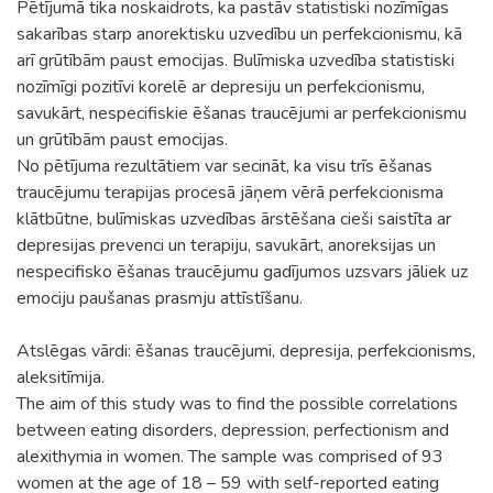
Pētījumā tika noskaidrots, ka pastāv statistiski nozīmīgas
sakarības starp anorektisku uzvedību un perfekcionismu, kā
arī grūtībām paust emocijas. Bulīmiska uzvedība statistiski
nozīmīgi pozitīvi korelē ar depresiju un perfekcionismu,
savukārt, nespecifiskie ēšanas traucējumi ar perfekcionismu
un grūtībām paust emocijas.
No pētījuma rezultātiem var secināt, ka visu trīs ēšanas
traucējumu terapijas procesā jāņem vērā perfekcionisma
klātbūtne, bulīmiskas uzvedības ārstēšana cieši saistīta ar
depresijas prevenci un terapiju, savukārt, anoreksijas un
nespecifisko ēšanas traucējumu gadījumos uzsvars jāliek uz
emociju paušanas prasmju attīstīšanu.
Atslēgas vārdi: ēšanas traucējumi, depresija, perfekcionisms,
aleksitīmija.
The aim of this study was to find the possible correlations
between eating disorders, depression, perfectionism and
alexithymia in women. The sample was comprised of 93
women at the age of 18 – 59 with self-reported eating