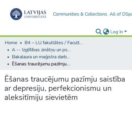
Communities & Collections
All of DSp
Log In
Home
B4 – LU fakultātes / Faculties of the UL
A -- Izglītības zinātņu un psiholoģijas fakultāte / Faculty of Education Sciences and Psychology
Bakalaura un maģistra darbi (PPMF) / Bachelor's and Master's theses
Ēšanas traucējumu pazīmju saistība ar depresiju, perfekcionismu un aleksitīmiju sievietēm
Ēšanas traucējumu pazīmju saistība
ar depresiju, perfekcionismu un
aleksitīmiju sievietēm