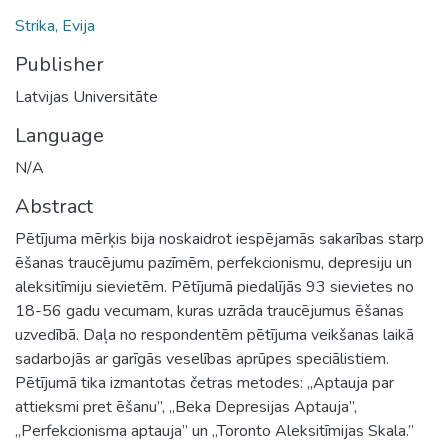
Strika, Evija
Publisher
Latvijas Universitāte
Language
N/A
Abstract
Pētījuma mērķis bija noskaidrot iespējamās sakarības starp
ēšanas traucējumu pazīmēm, perfekcionismu, depresiju un
aleksitīmiju sievietēm. Pētījumā piedalījās 93 sievietes no
18-56 gadu vecumam, kuras uzrāda traucējumus ēšanas
uzvedībā. Daļa no respondentēm pētījuma veikšanas laikā
sadarbojās ar garīgās veselības aprūpes speciālistiem.
Pētījumā tika izmantotas četras metodes: „Aptauja par
attieksmi pret ēšanu”, „Beka Depresijas Aptauja”,
„Perfekcionisma aptauja” un „Toronto Aleksitīmijas Skala.”