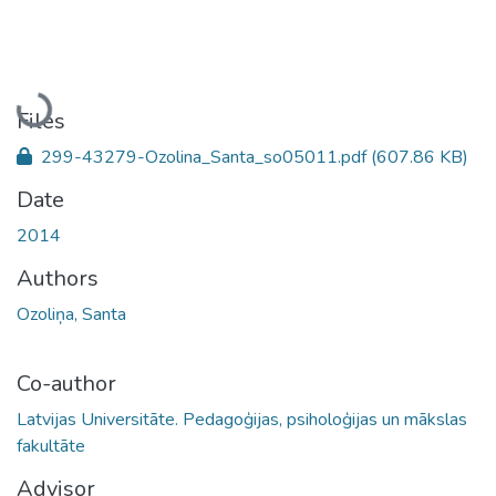
Loading...
Files
299-43279-Ozolina_Santa_so05011.pdf
(607.86 KB)
Date
2014
Authors
Ozoliņa, Santa
Co-author
Latvijas Universitāte. Pedagoģijas, psiholoģijas un mākslas
fakultāte
Advisor