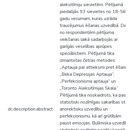
aleksitīmiju sievietēm. Pētījumā
piedalījās 93 sievietes no 18-56
gadu vecumam, kuras uzrāda
traucējumus ēšanas uzvedībā. Daļa
no respondentēm pētījuma
veikšanas laikā sadarbojās ar
garīgās veselības aprūpes
speciālistiem. Pētījumā tika
izmantotas četras metodes:
„Aptauja par attieksmi pret ēšanu”,
„Beka Depresijas Aptauja”,
„Perfekcionisma aptauja” un
„Toronto Aleksitīmijas Skala.”
Pētījumā tika noskaidrots, ka past
statistiski nozīmīgas sakarības star
dc.description.abstract
anorektisku uzvedību un
perfekcionismu, kā arī grūtībām
paust emocijas. Bulīmiska uzvedība