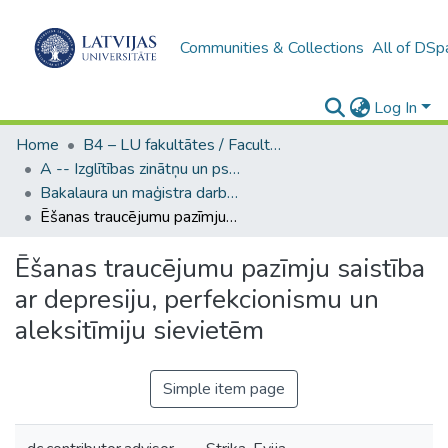
Communities & Collections
All of DSp
Log In
Home
B4 – LU fakultātes / Faculties of the UL
A -- Izglītības zinātņu un psiholoģijas fakultāte / Faculty of Education Sciences and Psychology
Bakalaura un maģistra darbi (PPMF) / Bachelor's and Master's theses
Ēšanas traucējumu pazīmju saistība ar depresiju, perfekcionismu un aleksitīmiju sievietēm
Ēšanas traucējumu pazīmju saistība
ar depresiju, perfekcionismu un
aleksitīmiju sievietēm
Simple item page