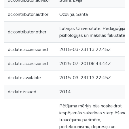
dc.contributor.advisor
Strika, Evija
dc.contributor.author
Ozoliņa, Santa
Latvijas Universitāte. Pedagoģijas,
dc.contributor.other
psiholoģijas un mākslas fakultāte
dc.date.accessioned
2015-03-23T13:22:45Z
dc.date.accessioned
2025-07-20T06:44:44Z
dc.date.available
2015-03-23T13:22:45Z
dc.date.issued
2014
Pētījuma mērķis bija noskaidrot
iespējamās sakarības starp ēšanas
traucējumu pazīmēm,
perfekcionismu, depresiju un