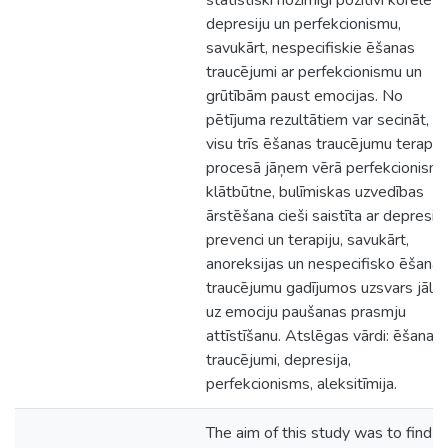
statistiski nozīmīgi pozitīvi korelē a
depresiju un perfekcionismu,
savukārt, nespecifiskie ēšanas
traucējumi ar perfekcionismu un
grūtībām paust emocijas. No
pētījuma rezultātiem var secināt, k
visu trīs ēšanas traucējumu terapij
procesā jāņem vērā perfekcionism
klātbūtne, bulīmiskas uzvedības
ārstēšana cieši saistīta ar depresij
prevenci un terapiju, savukārt,
anoreksijas un nespecifisko ēšanas
traucējumu gadījumos uzsvars jālie
uz emociju paušanas prasmju
attīstīšanu. Atslēgas vārdi: ēšanas
traucējumi, depresija,
perfekcionisms, aleksitīmija.
The aim of this study was to find