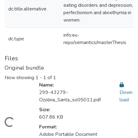
eating disorders and depression,
dc.title.alternative
perfectionism and alexithymia in
women.
info:eu-
dc.type
repo/semantics/masterThesis
Files
Original bundle
Now showing
1 - 1 of 1
Name:
299-43279-
Down
Ozolina_Santa_so05011.pdf
load
Size:
607.86 KB
Loading...
Format:
Adobe Portable Document