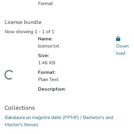
Format
License bundle
Now showing
1 - 1 of 1
Name:
license.txt
Down
load
Size:
1.46 KB
Format:
Loading...
Plain Text
Description:
Collections
Bakalaura un maģistra darbi (PPMF) / Bachelor's and
Master's theses