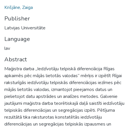
Krišjāne, Zaiga
Publisher
Latvijas Universitāte
Language
lav
Abstract
Maģistra darba „Iedzīvotāju telpiskā diferenciācija Rīgas
apkaimēs pēc mājās lietotās valodas” mērķis ir izpētīt Rīgai
raksturīgās iedzīvotāju telpiskās diferenciācijas iezīmes pēc
mājās lietotās valodas, izmantojot pieejamos datus un
pielietojot datu apstrādes un analīzes metodes. Galvenie
jautājumi maģistra darba teorētiskajā daļā saistīti iedzīvotāju
telpiskās diferenciācijas un segregācijas izpēti. Pētījuma
rezultātā tika raksturotas konstatētās iedzīvotāju
diferenciācijas un segregācijas telpiskās izpausmes un