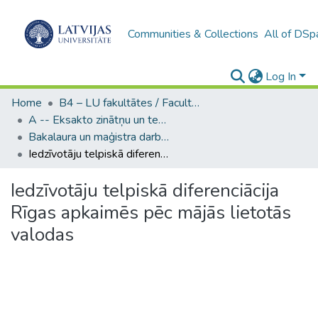
Communities & Collections
All of DSp
Log In
Home
B4 – LU fakultātes / Faculties of the UL
A -- Eksakto zinātņu un tehnoloģiju fakultāte / Faculty of Science and Technology
Bakalaura un maģistra darbi (EZTF) / Bachelor's and Master's theses
Iedzīvotāju telpiskā diferenciācija Rīgas apkaimēs pēc mājās lietotās valodas
Iedzīvotāju telpiskā diferenciācija
Rīgas apkaimēs pēc mājās lietotās
valodas