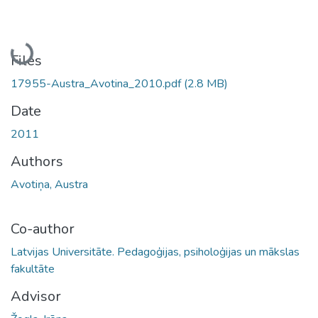
Loading...
Files
17955-Austra_Avotina_2010.pdf
(2.8 MB)
Date
2011
Authors
Avotiņa, Austra
Co-author
Latvijas Universitāte. Pedagoģijas, psiholoģijas un mākslas
fakultāte
Advisor