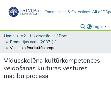
Communities & Collections
All of DSp
Log In
Home
A2 – LU disertācijas / Doctoral theses UL
Promocijas darbi (2007-) / Theses PhD
Vidusskolēna kultūrkompetences veidošanās kultūras vēstures mācību procesā
Vidusskolēna kultūrkompetences
veidošanās kultūras vēstures
mācību procesā