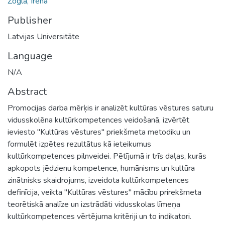
Žogla, Irēna
Publisher
Latvijas Universitāte
Language
N/A
Abstract
Promocijas darba mērķis ir analizēt kultūras vēstures saturu
vidusskolēna kultūrkompetences veidošanā, izvērtēt
ieviesto "Kultūras vēstures" priekšmeta metodiku un
formulēt izpētes rezultātus kā ieteikumus
kultūrkompetences pilnveidei. Pētījumā ir trīs daļas, kurās
apkopots jēdzienu kompetence, humānisms un kultūra
zinātnisks skaidrojums, izveidota kultūrkompetences
definīcija, veikta "Kultūras vēstures" mācību prirekšmeta
teorētiskā analīze un izstrādāti vidusskolas līmeņa
kultūrkompetences vērtējuma kritēriji un to indikatori.