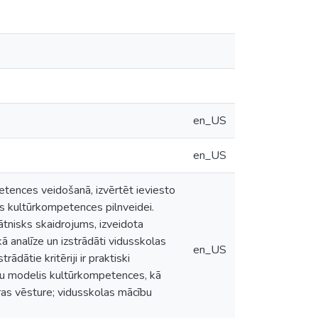
en_US
en_US
etences veidošanā, izvērtēt ieviesto
s kultūrkompetences pilnveidei.
ātnisks skaidrojums, izveidota
ā analīze un izstrādāti vidusskolas
en_US
ādātie kritēriji ir praktiski
ību modelis kultūrkompetences, kā
ūras vēsture; vidusskolas mācību