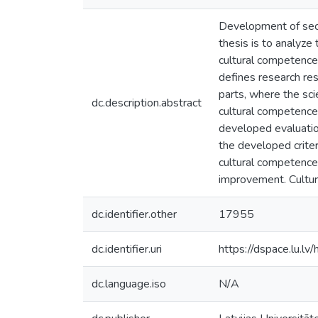
Development of seco
thesis is to analyze
cultural competence
defines research res
parts, where the sci
dc.description.abstract
cultural competence;
developed evaluation
the developed criter
cultural competence 
improvement. Cultur
dc.identifier.other
17955
dc.identifier.uri
https://dspace.lu.l
dc.language.iso
N/A