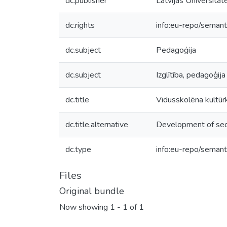
dc.publisher
Latvijas Universitāt
dc.rights
info:eu-repo/seman
dc.subject
Pedagoģija
dc.subject
Izglītība, pedagoģija
dc.title
Vidusskolēna kultū
dc.title.alternative
Development of seco
dc.type
info:eu-repo/semant
Files
Original bundle
Now showing
1 - 1 of 1