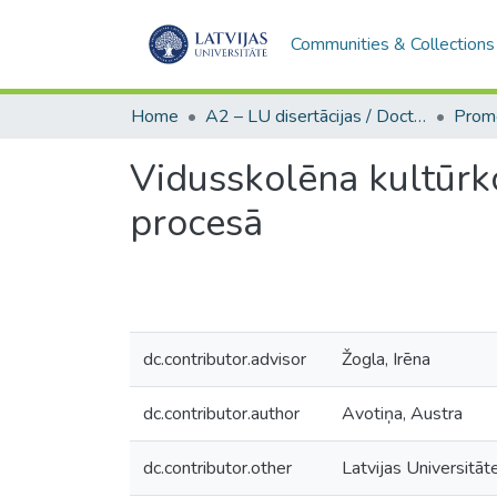
Communities & Collections
Home
A2 – LU disertācijas / Doctoral theses UL
Vidusskolēna kultūrk
procesā
dc.contributor.advisor
Žogla, Irēna
dc.contributor.author
Avotiņa, Austra
dc.contributor.other
Latvijas Universitāt