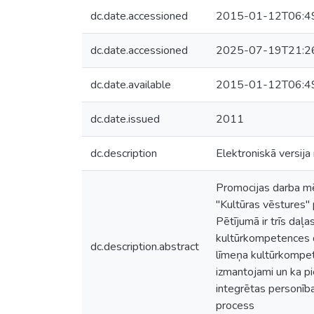
dc.date.accessioned
2015-01-12T06:4
dc.date.accessioned
2025-07-19T21:2
dc.date.available
2015-01-12T06:4
dc.date.issued
2011
dc.description
Elektroniskā versija
Promocijas darba mēr
"Kultūras vēstures"
Pētījumā ir trīs daļ
kultūrkompetences de
dc.description.abstract
līmeņa kultūrkompeten
izmantojami un ka pi
integrētas personība
process