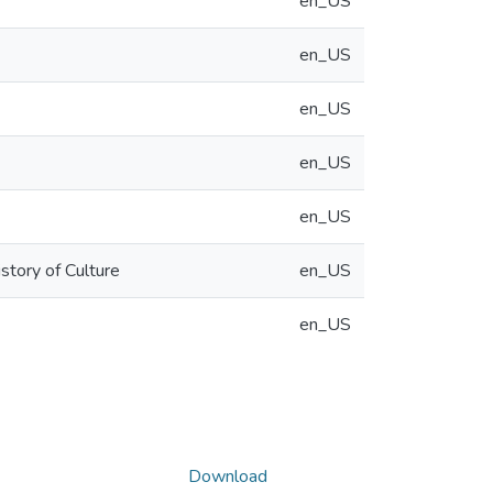
en_US
en_US
en_US
en_US
en_US
story of Culture
en_US
en_US
Download