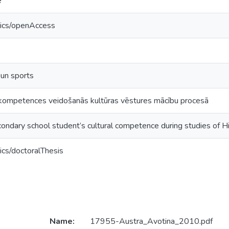
e
tics/openAccess
 un sports
rkompetences veidošanās kultūras vēstures mācību procesā
ndary school student’s cultural competence during studies of Hi
ics/doctoralThesis
Name:
17955-Austra_Avotina_2010.pdf