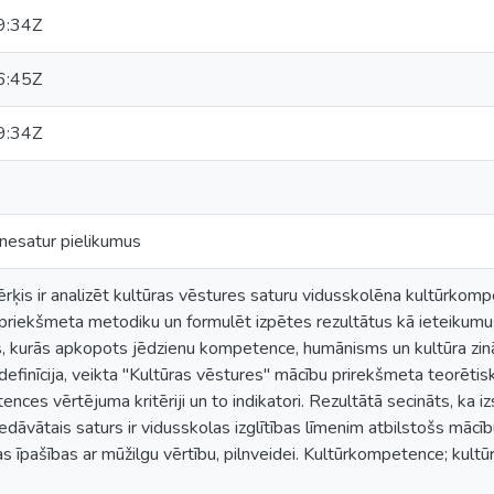
9:34Z
6:45Z
9:34Z
 nesatur pielikumus
ķis ir analizēt kultūras vēstures saturu vidusskolēna kultūrkomp
 priekšmeta metodiku un formulēt izpētes rezultātus kā ieteikumu
as, kurās apkopots jēdzienu kompetence, humānisms un kultūra zin
finīcija, veikta "Kultūras vēstures" mācību prirekšmeta teorētisk
ces vērtējuma kritēriji un to indikatori. Rezultātā secināts, ka izstr
edāvātais saturs ir vidusskolas izglītības līmenim atbilstošs māc
s īpašības ar mūžilgu vērtību, pilnveidei. Kultūrkompetence; kult