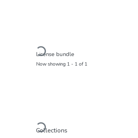
Loading...
License bundle
Now showing
1 - 1 of 1
Loading...
Collections