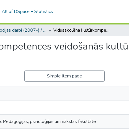
All of DSpace
Statistics
Promocijas darbi (2007-) / Theses PhD
Vidusskolēna kultūrkompetences veidošanās kultūras vēstures mācību procesā
ompetences veidošanās kultū
Simple item page
e. Pedagoģijas, psiholoģijas un mākslas fakultāte