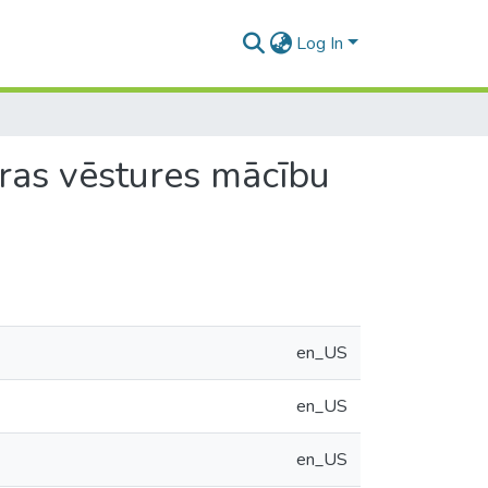
Log In
ras vēstures mācību
en_US
en_US
en_US