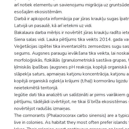
arī notiek elementu un savienojumu migrācija uz gruntsūde
esošajām ekosistēmām.
Darbā ir apkopota informācija par jūras kraukļu sugas īpatn
Latvijā un pasaulē, kā arī ietekmi uz vidi.
Bakalaura darba mērķis ir novērtēt jūras kraukļu radīto ie
Siena salas vidi. Lauka pētījums tika veikts 2014. gada va
Veģetācijas izpētei tika inventarizēts zemsedzes sugu sas
segums. Augsnes paraugu ievākšana tika veikta, lai nosk
morfoloģiskās, fizikālās (granulometriskā sastāva grupas,
ķīmiskās īpašības (augsnes pH reakcija, kopējā organiskā 
slāpekļa saturs, apmaiņas katjonu koncentrācija, katjonu 
kopējā organiskā oglekļa krājumi (t/ha)) kormorānu ligzdu
neietekmētā teritorijā.
Iegūtie dati tika analizēti un salīdzināti ar pirms vairākiem
pētījumu, tādējādi izvērtējot, ne tikai šī brīža ekosistēmas 
novērtējot radušās izmaiņas.
The cormorants (Phalacrocorax carbo sinensis) are a typic
live in colonies. As habitat they most often prefer islands 