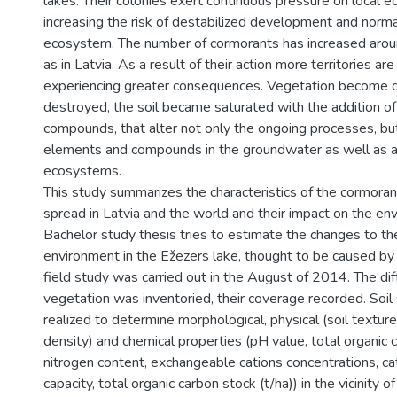
lakes. Their colonies exert continuous pressure on local 
increasing the risk of destabilized development and normal
ecosystem. The number of cormorants has increased arou
as in Latvia. As a result of their action more territories ar
experiencing greater consequences. Vegetation become
destroyed, the soil became saturated with the addition of
compounds, that alter not only the ongoing processes, but
elements and compounds in the groundwater as well as 
ecosystems.
This study summarizes the characteristics of the cormorant
spread in Latvia and the world and their impact on the en
Bachelor study thesis tries to estimate the changes to the
environment in the Ežezers lake, thought to be caused by
field study was carried out in the August of 2014. The dif
vegetation was inventoried, their coverage recorded. Soi
realized to determine morphological, physical (soil textur
density) and chemical properties (pH value, total organic 
nitrogen content, exchangeable cations concentrations, c
capacity, total organic carbon stock (t/ha)) in the vicinity 