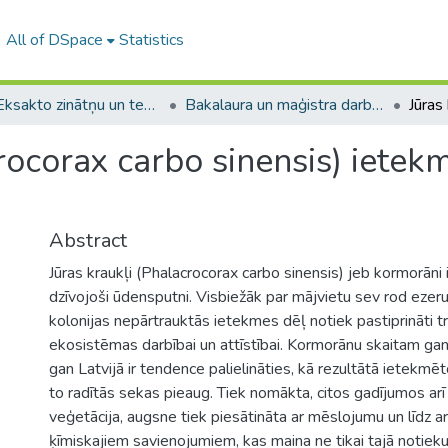
All of DSpace
Statistics
A -- Eksakto zinātņu un tehnoloģiju fakultāte / Faculty of Science and Technology
Bakalaura un maģistra darbi (EZTF) / Bachelor's and Master's theses
rocorax carbo sinensis) ietek
Abstract
Jūras kraukļi (Phalacrocorax carbo sinensis) jeb kormorāni ir
dzīvojoši ūdensputni. Visbiežāk par mājvietu sev rod ezeru
kolonijas nepārtrauktās ietekmes dēļ notiek pastiprināti t
ekosistēmas darbībai un attīstībai. Kormorānu skaitam ga
gan Latvijā ir tendence palielināties, kā rezultātā ietekmēto
to radītās sekas pieaug. Tiek nomākta, citos gadījumos arī i
veģetācija, augsne tiek piesātināta ar mēslojumu un līdz ar
ķīmiskajiem savienojumiem, kas maina ne tikai tajā notiek