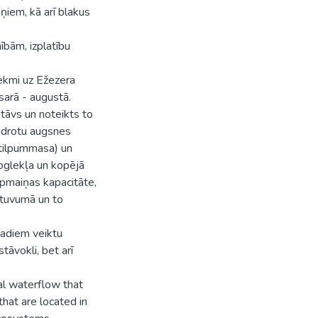
ņiem, kā arī blakus
ībām, izplatību
tekmi uz Ežezera
sarā - augustā.
tāvs un noteikts to
aidrotu augsnes
 tilpummasa) un
oglekļa un kopējā
apmaiņas kapacitāte,
 tuvumā un to
 gadiem veiktu
stāvokli, bet arī
al waterflow that
that are located in