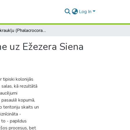
Log In
Jūras kraukļu (Phalacrocorax carbo sinensis) ietekme uz Ežezera Siena salas vidi
me uz Ežezera Siena
 tipiski kolonijās
 salas, kā rezultātā
raucējumi
n pasaulē kopumā,
 teritoriju skaits un
znīcināta -
 to - papildus
ušos procesus, bet