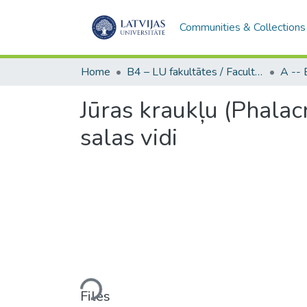
Communities & Collections
Home
B4 – LU fakultātes / Faculties of the UL
Jūras kraukļu (Phalac
salas vidi
Loading...
Files