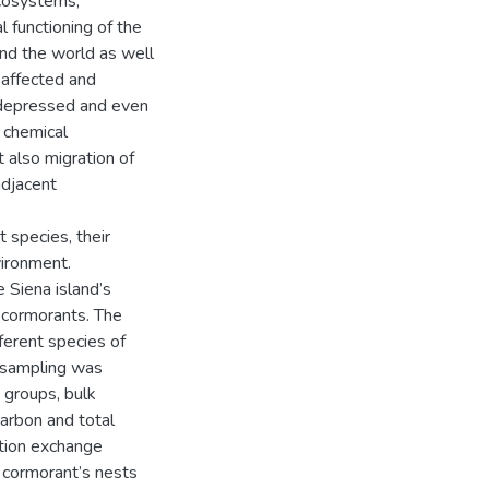
ecosystems,
 functioning of the
nd the world as well
e affected and
 depressed and even
 chemical
 also migration of
adjacent
 species, their
vironment.
 Siena island’s
 cormorants. The
ferent species of
l sampling was
e groups, bulk
carbon and total
ation exchange
of cormorant’s nests