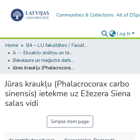
Communities & Collections
All of DSp
Log In
Home
B4 – LU fakultātes / Faculties of the UL
A -- Eksakto zinātņu un tehnoloģiju fakultāte / Faculty of Science and Technology
Bakalaura un maģistra darbi (EZTF) / Bachelor's and Master's theses
Jūras kraukļu (Phalacrocorax carbo sinensis) ietekme uz Ežezera Siena salas vidi
Jūras kraukļu (Phalacrocorax carbo
sinensis) ietekme uz Ežezera Siena
salas vidi
Simple item page