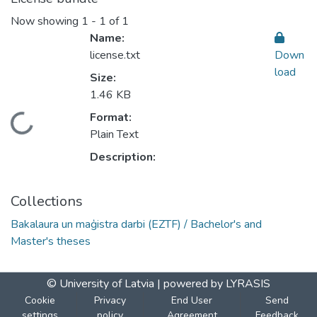
Now showing
1 - 1 of 1
Name:
license.txt
Down
load
Size:
1.46 KB
Format:
oading...
Plain Text
Description:
Collections
Bakalaura un maģistra darbi (EZTF) / Bachelor's and
Master's theses
© University of Latvia |
powered by LYRASIS
Cookie
Privacy
End User
Send
settings
policy
Agreement
Feedback