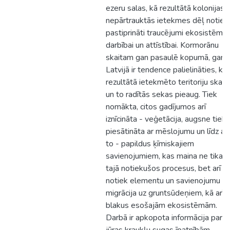
ezeru salas, kā rezultātā kolonijas
nepārtrauktās ietekmes dēļ notiek
pastiprināti traucējumi ekosistēma
darbībai un attīstībai. Kormorānu
skaitam gan pasaulē kopumā, gan
Latvijā ir tendence palielināties, kā
rezultātā ietekmēto teritoriju skait
un to radītās sekas pieaug. Tiek
nomākta, citos gadījumos arī
iznīcināta - veģetācija, augsne tiek
piesātināta ar mēslojumu un līdz ar
to - papildus ķīmiskajiem
savienojumiem, kas maina ne tikai
tajā notiekušos procesus, bet arī
notiek elementu un savienojumu
migrācija uz gruntsūdeņiem, kā arī
blakus esošajām ekosistēmām.
Darbā ir apkopota informācija par