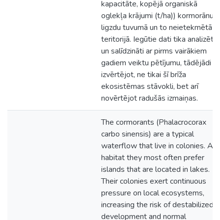
kapacitāte, kopējā organiskā
oglekļa krājumi (t/ha)) kormorānu
ligzdu tuvumā un to neietekmētā
teritorijā. Iegūtie dati tika analizēti
un salīdzināti ar pirms vairākiem
gadiem veiktu pētījumu, tādējādi
izvērtējot, ne tikai šī brīža
ekosistēmas stāvokli, bet arī
novērtējot radušās izmaiņas.
The cormorants (Phalacrocorax
carbo sinensis) are a typical
waterflow that live in colonies. As
habitat they most often prefer
islands that are located in lakes.
Their colonies exert continuous
pressure on local ecosystems,
increasing the risk of destabilized
development and normal