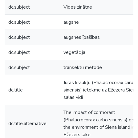
dc.subject
Vides zinātne
dc.subject
augsne
dc.subject
augsnes īpašības
dc.subject
veģetācija
dc.subject
transektu metode
Jūras kraukļu (Phalacrocorax carbo
dc.title
sinensis) ietekme uz Ežezera Siena
salas vidi
The impact of cormorant
(Phalacrocorax carbo sinensis) on
dc.title.alternative
the environment of Siena island in
Ežezers lake