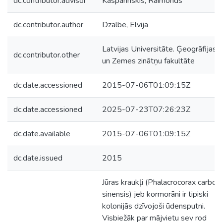
dc.contributor.advisor
Kasparinskis, Raimonds
dc.contributor.author
Dzalbe, Elvija
Latvijas Universitāte. Ģeogrāfijas
dc.contributor.other
un Zemes zinātņu fakultāte
dc.date.accessioned
2015-07-06T01:09:15Z
dc.date.accessioned
2025-07-23T07:26:23Z
dc.date.available
2015-07-06T01:09:15Z
dc.date.issued
2015
Jūras kraukļi (Phalacrocorax carbo
sinensis) jeb kormorāni ir tipiski
kolonijās dzīvojoši ūdensputni.
Visbiežāk par mājvietu sev rod