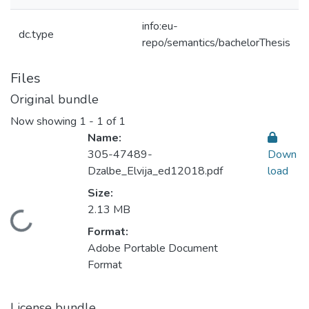
info:eu-
dc.type
repo/semantics/bachelorThesis
Files
Original bundle
Now showing
1 - 1 of 1
Name:
305-47489-
Down
Dzalbe_Elvija_ed12018.pdf
load
Size:
2.13 MB
oading...
Format:
Adobe Portable Document
Format
License bundle