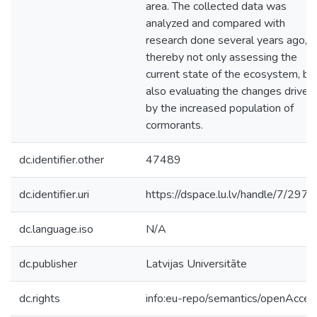
area. The collected data was
analyzed and compared with
research done several years ago,
thereby not only assessing the
current state of the ecosystem, bu
also evaluating the changes driven
by the increased population of
cormorants.
dc.identifier.other
47489
dc.identifier.uri
https://dspace.lu.lv/handle/7/297
dc.language.iso
N/A
dc.publisher
Latvijas Universitāte
dc.rights
info:eu-repo/semantics/openAcces