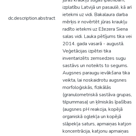
jūras kraukļu sugas īpatnībām,
izplatību Latvijā un pasaulē, kā arī
ietekmi uz vidi. Bakalaura darba
dc.description.abstract
mērķis ir novērtēt jūras kraukļu
radīto ietekmi uz Ežezera Siena
salas vidi. Lauka pētījums tika veik
2014. gada vasarā - augustā.
Veģetācijas izpētei tika
inventarizēts zemsedzes sugu
sastāvs un noteikts to segums.
Augsnes paraugu ievākšana tika
veikta, lai noskaidrotu augsnes
morfoloģiskās, fizikālās
(granulometriskā sastāva grupas,
tilpummasa) un ķīmiskās īpašības
(augsnes pH reakcija, kopējā
organiskā oglekļa un kopējā
slāpekļa saturs, apmaiņas katjonu
koncentrācija, katjonu apmaiņas