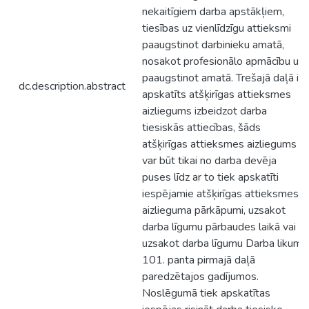
nekaitīgiem darba apstākļiem,
tiesības uz vienlīdzīgu attieksmi
paaugstinot darbinieku amatā,
nosakot profesionālo apmācību un
paaugstinot amatā. Trešajā daļā ir
dc.description.abstract
apskatīts atšķirīgas attieksmes
aizliegums izbeidzot darba
tiesiskās attiecības, šāds
atšķirīgas attieksmes aizliegums
var būt tikai no darba devēja
puses līdz ar to tiek apskatīti
iespējamie atšķirīgas attieksmes
aizlieguma pārkāpumi, uzsakot
darba līgumu pārbaudes laikā vai
uzsakot darba līgumu Darba likuma
101. panta pirmajā daļā
paredzētajos gadījumos.
Noslēgumā tiek apskatītas