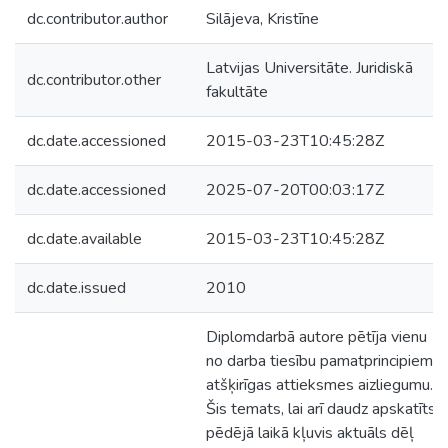
dc.contributor.author
Silājeva, Kristīne
Latvijas Universitāte. Juridiskā
dc.contributor.other
fakultāte
dc.date.accessioned
2015-03-23T10:45:28Z
dc.date.accessioned
2025-07-20T00:03:17Z
dc.date.available
2015-03-23T10:45:28Z
dc.date.issued
2010
Diplomdarbā autore pētīja vienu
no darba tiesību pamatprincipiem –
atšķirīgas attieksmes aizliegumu.
Šis temats, lai arī daudz apskatīts,
pēdējā laikā kļuvis aktuāls dēļ