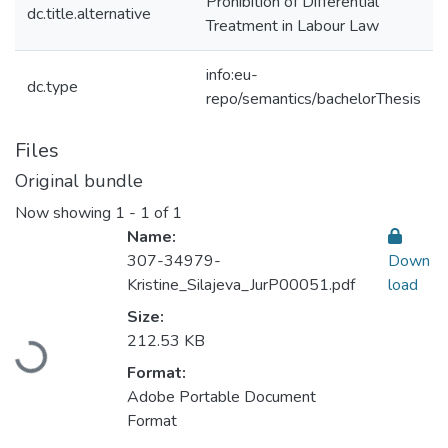
Prohibition of Differential
dc.title.alternative
Treatment in Labour Law
info:eu-
dc.type
repo/semantics/bachelorThesis
Files
Original bundle
Now showing
1 - 1 of 1
Name:
307-34979-
Down
Kristine_Silajeva_JurP00051.pdf
load
Size:
212.53 KB
Loading...
Format:
Adobe Portable Document
Format