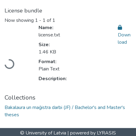
License bundle
Now showing
1 - 1 of 1
Name:
license.txt
Down
load
Size:
1.46 KB
Format:
Loading...
Plain Text
Description:
Collections
Bakalaura un maģistra darbi (JF) / Bachelor's and Master's
theses
© University of Latvia |
powered by LYRASIS