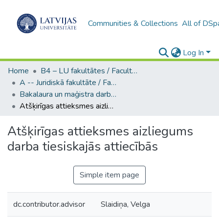
Communities & Collections
All of DSp
Log In
Home
B4 – LU fakultātes / Faculties of the UL
A -- Juridiskā fakultāte / Faculty of Law
Bakalaura un maģistra darbi (JF) / Bachelor's and Master's theses
Atšķirīgas attieksmes aizliegums darba tiesiskajās attiecībās
Atšķirīgas attieksmes aizliegums
darba tiesiskajās attiecībās
Simple item page
dc.contributor.advisor
Slaidiņa, Velga