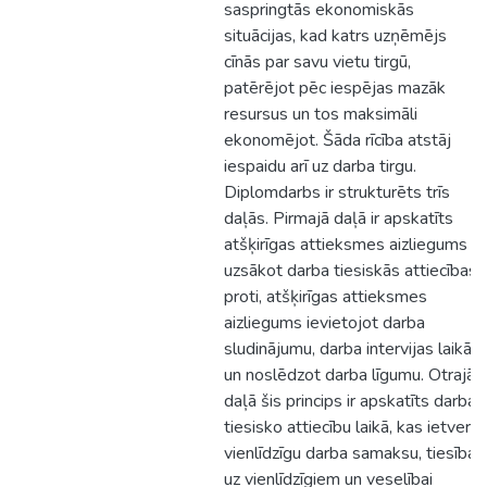
saspringtās ekonomiskās
situācijas, kad katrs uzņēmējs
cīnās par savu vietu tirgū,
patērējot pēc iespējas mazāk
resursus un tos maksimāli
ekonomējot. Šāda rīcība atstāj
iespaidu arī uz darba tirgu.
Diplomdarbs ir strukturēts trīs
daļās. Pirmajā daļā ir apskatīts
atšķirīgas attieksmes aizliegums
uzsākot darba tiesiskās attiecības,
proti, atšķirīgas attieksmes
aizliegums ievietojot darba
sludinājumu, darba intervijas laikā
un noslēdzot darba līgumu. Otrajā
daļā šis princips ir apskatīts darba
tiesisko attiecību laikā, kas ietver
vienlīdzīgu darba samaksu, tiesības
uz vienlīdzīgiem un veselībai