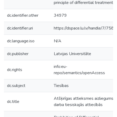
principle of differential treatment.
dc.identifier.other
34979
dc.identifier.uri
https://dspace.lu.lv/handle/7/7585
dc.language.iso
N/A
dc.publisher
Latvijas Universitāte
info:eu-
dc.rights
repo/semantics/openAccess
dc.subject
Tiesības
Atšķirīgas attieksmes aizliegums
dc.title
darba tiesiskajās attiecībās