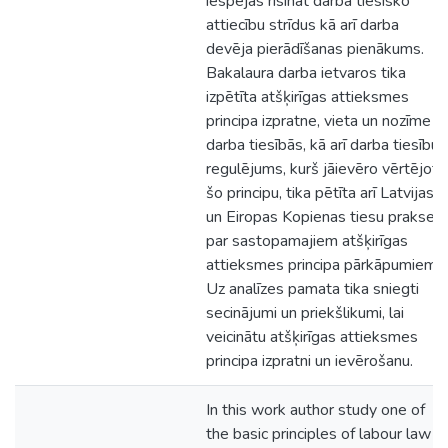
iespējas risināt darba tiesisko
attiecību strīdus kā arī darba
devēja pierādīšanas pienākums.
Bakalaura darba ietvaros tika
izpētīta atšķirīgas attieksmes
principa izpratne, vieta un nozīme
darba tiesībās, kā arī darba tiesību
regulējums, kurš jāievēro vērtējot
šo principu, tika pētīta arī Latvijas
un Eiropas Kopienas tiesu prakse
par sastopamajiem atšķirīgas
attieksmes principa pārkāpumiem.
Uz analīzes pamata tika sniegti
secinājumi un priekšlikumi, lai
veicinātu atšķirīgas attieksmes
principa izpratni un ievērošanu.
In this work author study one of
the basic principles of labour law -