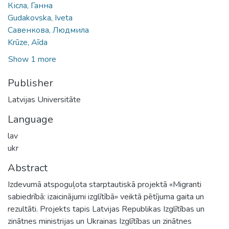
Кісла, Ганна
Gudakovska, Iveta
Савенкова, Людмила
Krūze, Aīda
Show 1 more
Publisher
Latvijas Universitāte
Language
lav
ukr
Abstract
Izdevumā atspoguļota starptautiskā projektā «Migranti
sabiedrībā: izaicinājumi izglītībā» veiktā pētījuma gaita un
rezultāti. Projekts tapis Latvijas Republikas Izglītības un
zinātnes ministrijas un Ukrainas Izglītības un zinātnes