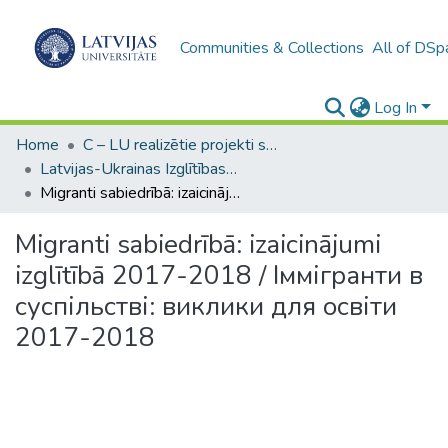
Communities & Collections
All of DSp
Log In
Home
C – LU realizētie projekti sadarbībā ar citām institucijām / UL implemented projects in cooperation with other institutions
Latvijas-Ukrainas Izglītības un zinātnes ministriju kopprojekts / Latvian-Ukrainian Ministries of Education and Science project
Migranti sabiedrībā: izaicinājumi izglītībā 2017-2018 / Іммігранти в суспільстві: виклики для освіти 2017-2018
Migranti sabiedrībā: izaicinājumi
izglītībā 2017-2018 / Іммігранти в
суспільстві: виклики для освіти
2017-2018