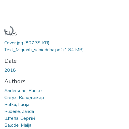
Loading...
Files
Cover.jpg
(807.39 KB)
Text_Migranti_sabiedriba.pdf
(1.84 MB)
Date
2018
Authors
Andersone, Rudīte
Євтух, Володимир
Rutka, Lūcija
Rubene, Zanda
Штепа, Сергій
Balode, Maija