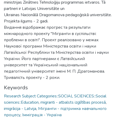
ministrijas Zinātnes Tehnoloģiju programmas ietvaros. Tā
partneri ir Latvijas Universitāte un
Ukrainas Nacionālā Dragomanova pedagoģiskā universitāte.
Projekta ilgums - 2 gadi.
Видання відображає прогрес та результати
міжнародного проекту "Мігранти в суспільстві:
проблеми в освіті". Проект реалізовано у межах
Наукової програми Міністерства освіти і науки
Латвійської Республіки та Міністерства освіти і науки
України. Його партнерами є Латвійський
університет та Український національний
педагогічний університет імені М. П. Драгоманова.
Тривалість проекту - 2 роки.
Keywords
Research Subject Categories::SOCIAL SCIENCES::Social
sciences::Education
,
migranti - atbalsts izglītības procesā
,
imigrācija - Latvija
,
Мігранти - підтримка навчального
процесу
,
Імміграція - Україна