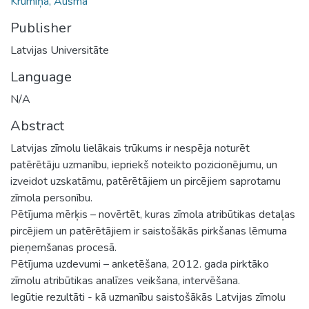
Krūmiņa, Ausma
Publisher
Latvijas Universitāte
Language
N/A
Abstract
Latvijas zīmolu lielākais trūkums ir nespēja noturēt
patērētāju uzmanību, iepriekš noteikto pozicionējumu, un
izveidot uzskatāmu, patērētājiem un pircējiem saprotamu
zīmola personību.
Pētījuma mērķis – novērtēt, kuras zīmola atribūtikas detaļas
pircējiem un patērētājiem ir saistošākās pirkšanas lēmuma
pieņemšanas procesā.
Pētījuma uzdevumi – anketēšana, 2012. gada pirktāko
zīmolu atribūtikas analīzes veikšana, intervēšana.
Iegūtie rezultāti - kā uzmanību saistošākās Latvijas zīmolu