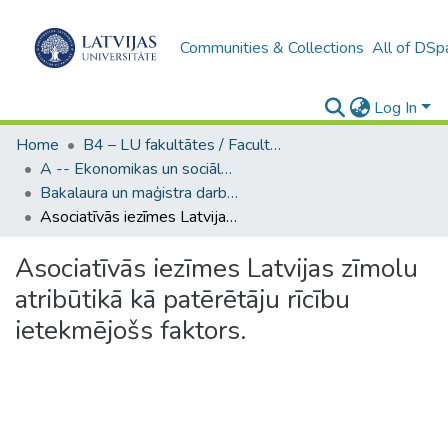
Communities & Collections
All of DSp
Log In
Home
B4 – LU fakultātes / Faculties of the UL
A -- Ekonomikas un sociālo zinātņu fakultāte / Faculty of Economics and Social Sciences
Bakalaura un maģistra darbi (ESZF) / Bachelor's and Master's theses
Asociatīvās iezīmes Latvijas zīmolu atribūtikā kā patērētāju rīcību ietekmējošs faktors.
Asociatīvās iezīmes Latvijas zīmolu
atribūtikā kā patērētāju rīcību
ietekmējošs faktors.