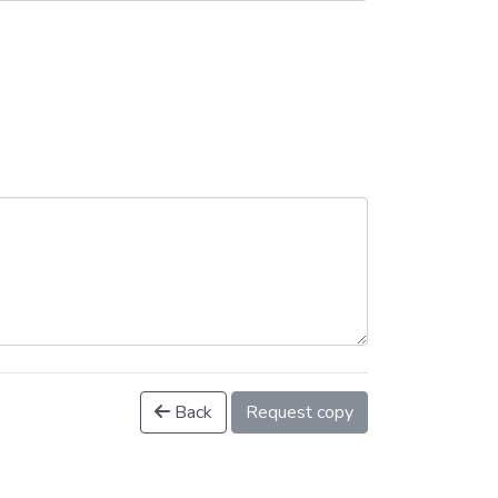
Back
Request copy