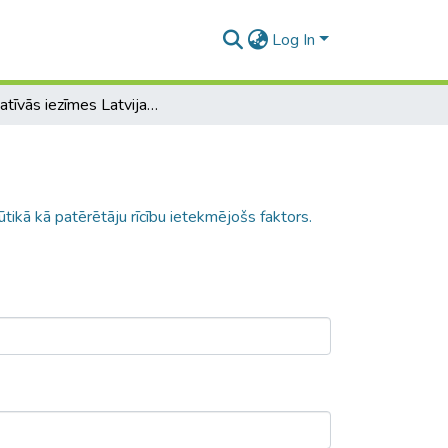
Log In
Asociatīvās iezīmes Latvijas zīmolu atribūtikā kā patērētāju rīcību ietekmējošs faktors.
ūtikā kā patērētāju rīcību ietekmējošs faktors.