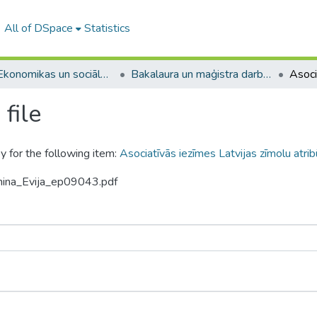
All of DSpace
Statistics
A -- Ekonomikas un sociālo zinātņu fakultāte / Faculty of Economics and Social Sciences
Bakalaura un maģistra darbi (ESZF) / Bachelor's and Master's theses
file
y for the following item:
Asociatīvās iezīmes Latvijas zīmolu atrib
tnina_Evija_ep09043.pdf