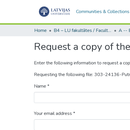
Communities & Collections
Home
B4 – LU fakultātes / Faculties of the UL
Request a copy of the 
Enter the following information to request a cop
Requesting the following file: 303-24136-Pu
Name *
Your email address *