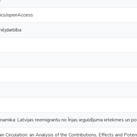
e
tics/openAccess
ējdarbība
amika: Latvijas reemigrantu no Īrijas ieguldījuma ietekmes un pot
n Circulation: an Analysis of the Contributions, Effects and Poten