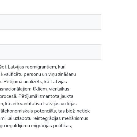
šot Latvijas reemigrantiem, kuri
 kvalificētu personu un viņu zināšanu
 Pētījumā analizēts, kā Latvijas
snacionālajiem tīkliem, vienlaikus
s procesā. Pētījumā izmantota jaukta
kā arī kvantitatīva Latvijas un Īrijas
ciālekonomiskais potenciāls, tas bieži netiek
umi, lai uzlabotu reintegrācijas mehānismus
u ieguldījumu migrācijas politikas,