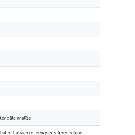
enciāla analīze
tial of Latvian re-emigrants from Ireland