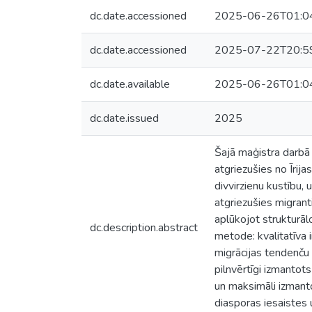
dc.date.accessioned
2025-06-26T01:0
dc.date.accessioned
2025-07-22T20:5
dc.date.available
2025-06-26T01:0
dc.date.issued
2025
Šajā maģistra darbā 
atgriezušies no Īrij
divvirzienu kustību,
atgriezušies migrant
aplūkojot strukturāl
dc.description.abstract
metode: kvalitatīva i
migrācijas tendenču i
pilnvērtīgi izmantot
un maksimāli izmanto
diasporas iesaistes u