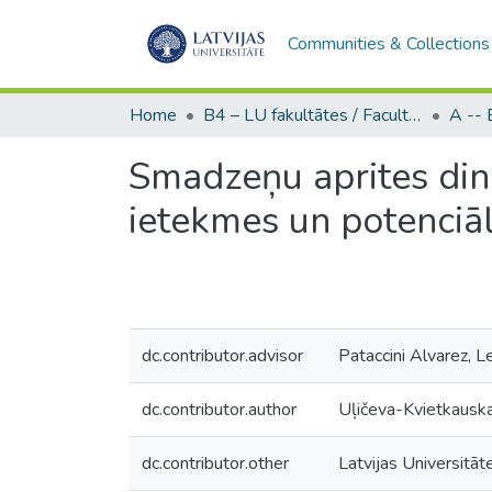
Communities & Collections
Home
B4 – LU fakultātes / Faculties of the UL
Smadzeņu aprites dina
ietekmes un potenciāl
dc.contributor.advisor
Pataccini Alvarez, 
dc.contributor.author
Uļičeva-Kvietkauska,
dc.contributor.other
Latvijas Universitāt