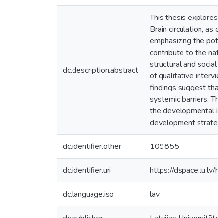
This thesis explores
Brain circulation, a
emphasizing the pote
contribute to the na
structural and socia
dc.description.abstract
of qualitative inter
findings suggest tha
systemic barriers. 
the developmental im
development strate
dc.identifier.other
109855
dc.identifier.uri
https://dspace.lu.l
dc.language.iso
lav