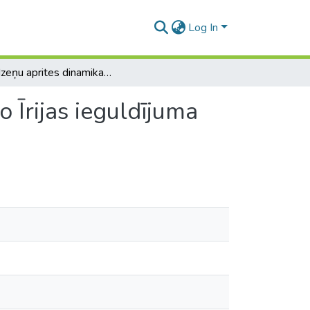
Log In
Smadzeņu aprites dinamika: Latvijas reemigrantu no Īrijas ieguldījuma ietekmes un potenciāla analīze
 Īrijas ieguldījuma