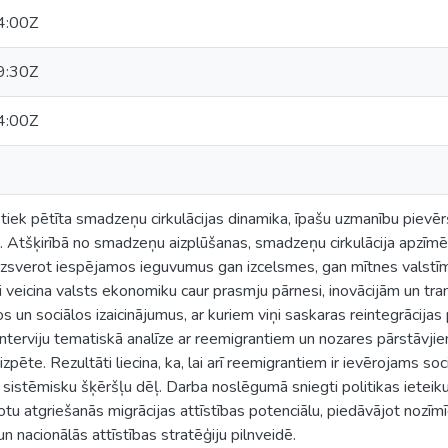
4:00Z
9:30Z
4:00Z
tiek pētīta smadzeņu cirkulācijas dinamika, īpašu uzmanību pievēr
as. Atšķirībā no smadzeņu aizplūšanas, smadzeņu cirkulācija apzīmē
 uzsverot iespējamos ieguvumus gan izcelsmes, gan mītnes valstīm.
i veicina valsts ekonomiku caur prasmju pārnesi, inovācijām un tran
os un sociālos izaicinājumus, ar kuriem viņi saskaras reintegrācija
nterviju tematiskā analīze ar reemigrantiem un nozares pārstāvjiem, 
zpēte. Rezultāti liecina, ka, lai arī reemigrantiem ir ievērojams so
s sistēmisku šķēršļu dēļ. Darba noslēgumā sniegti politikas ieteik
tu atgriešanās migrācijas attīstības potenciālu, piedāvājot nozīmīg
n nacionālās attīstības stratēģiju pilnveidē.