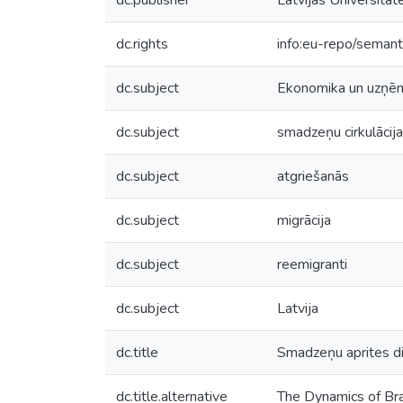
dc.publisher
Latvijas Universitāt
dc.rights
info:eu-repo/seman
dc.subject
Ekonomika un uzņēm
dc.subject
smadzeņu cirkulācija
dc.subject
atgriešanās
dc.subject
migrācija
dc.subject
reemigranti
dc.subject
Latvija
dc.title
Smadzeņu aprites din
dc.title.alternative
The Dynamics of Brai