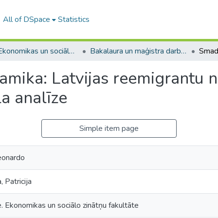
All of DSpace
Statistics
A -- Ekonomikas un sociālo zinātņu fakultāte / Faculty of Economics and Social Sciences
Bakalaura un maģistra darbi (ESZF) / Bachelor's and Master's theses
mika: Latvijas reemigrantu no
a analīze
Simple item page
Leonardo
 Patricija
e. Ekonomikas un sociālo zinātņu fakultāte