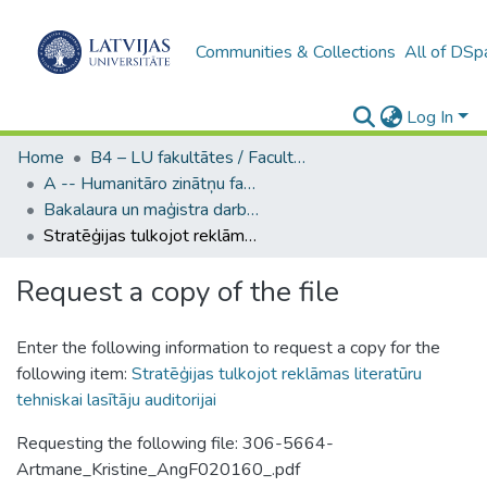
Communities & Collections
All of DSp
Log In
Home
B4 – LU fakultātes / Faculties of the UL
A -- Humanitāro zinātņu fakultāte / Faculty of Humanities
Bakalaura un maģistra darbi (HZF) / Bachelor's and Master's theses
Stratēģijas tulkojot reklāmas literatūru tehniskai lasītāju auditorijai
Request a copy of the file
Enter the following information to request a copy for the
following item:
Stratēģijas tulkojot reklāmas literatūru
tehniskai lasītāju auditorijai
Requesting the following file: 306-5664-
Artmane_Kristine_AngF020160_.pdf