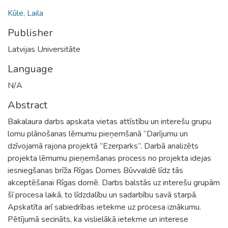
Kūle, Laila
Publisher
Latvijas Universitāte
Language
N/A
Abstract
Bakalaura darbs apskata vietas attīstību un interešu grupu
lomu plānošanas lēmumu pieņemšanā “Darījumu un
dzīvojamā rajona projektā “Ezerparks”. Darbā analizēts
projekta lēmumu pieņemšanas process no projekta idejas
iesniegšanas brīža Rīgas Domes Būvvaldē līdz tās
akceptēšanai Rīgas domē. Darbs balstās uz interešu grupām
šī procesa laikā, to līdzdalību un sadarbību savā starpā.
Apskatīta arī sabiedrības ietekme uz procesa iznākumu.
Pētījumā secināts, ka vislielākā ietekme un interese