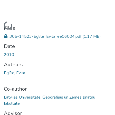
Loading...
Files
305-14523-Eglite_Evita_ee06004.pdf
(1.17 MB)
Date
2010
Authors
Eglīte, Evita
Co-author
Latvijas Universitāte. Ģeogrāfijas un Zemes zinātņu
fakultāte
Advisor