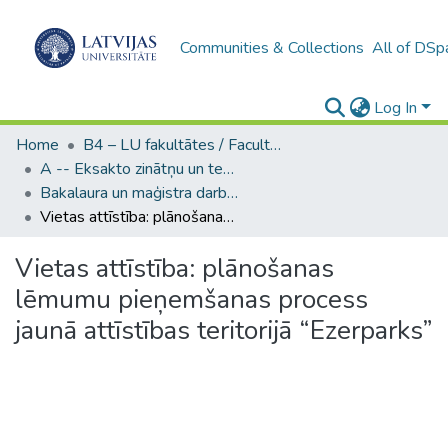
Communities & Collections
All of DSp
Log In
Home
B4 – LU fakultātes / Faculties of the UL
A -- Eksakto zinātņu un tehnoloģiju fakultāte / Faculty of Science and Technology
Bakalaura un maģistra darbi (EZTF) / Bachelor's and Master's theses
Vietas attīstība: plānošanas lēmumu pieņemšanas process jaunā attīstības teritorijā “Ezerparks”
Vietas attīstība: plānošanas
lēmumu pieņemšanas process
jaunā attīstības teritorijā “Ezerparks”