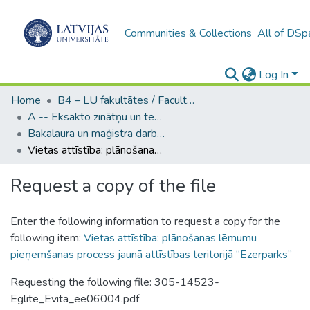
Communities & Collections
All of DSp
Log In
Home
B4 – LU fakultātes / Faculties of the UL
A -- Eksakto zinātņu un tehnoloģiju fakultāte / Faculty of Science and Technology
Bakalaura un maģistra darbi (EZTF) / Bachelor's and Master's theses
Vietas attīstība: plānošanas lēmumu pieņemšanas process jaunā attīstības teritorijā “Ezerparks”
Request a copy of the file
Enter the following information to request a copy for the
following item:
Vietas attīstība: plānošanas lēmumu
pieņemšanas process jaunā attīstības teritorijā “Ezerparks”
Requesting the following file: 305-14523-
Eglite_Evita_ee06004.pdf