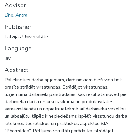
Advisor
Līne, Antra
Publisher
Latvijas Universitāte
Language
lav
Abstract
Palielinoties darba apjomam, darbiniekiem bieži vien tiek
prasīts strādāt virsstundas. Strādājot virsstundas,
uzņēmuma darbinieki pārstrādājas, kas rezultātā noved pie
darbinieka darba resursu izsīkuma un produktivitātes
samazināšanās un nopietni ietekmē arī darbinieka veselību
un labsajūtu, tāpēc ir nepieciešams izpētīt virsstundu darba
ietekmes teorētiskos un praktiskos aspektus SIA
“PharmIdea”. Pētījuma rezultāti parāda, ka, strādājot