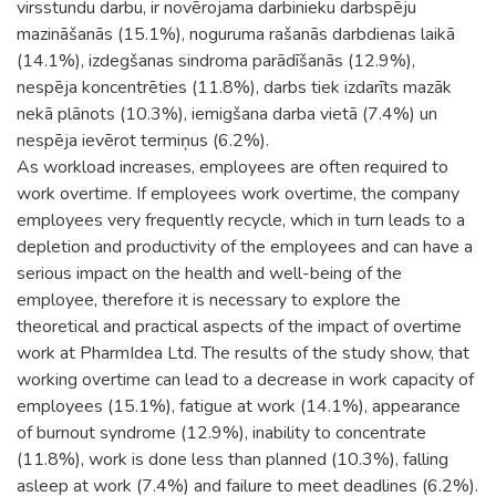
virsstundu darbu, ir novērojama darbinieku darbspēju
mazināšanās (15.1%), noguruma rašanās darbdienas laikā
(14.1%), izdegšanas sindroma parādīšanās (12.9%),
nespēja koncentrēties (11.8%), darbs tiek izdarīts mazāk
nekā plānots (10.3%), iemigšana darba vietā (7.4%) un
nespēja ievērot termiņus (6.2%).
As workload increases, employees are often required to
work overtime. If employees work overtime, the company
employees very frequently recycle, which in turn leads to a
depletion and productivity of the employees and can have a
serious impact on the health and well-being of the
employee, therefore it is necessary to explore the
theoretical and practical aspects of the impact of overtime
work at PharmIdea Ltd. The results of the study show, that
working overtime can lead to a decrease in work capacity of
employees (15.1%), fatigue at work (14.1%), appearance
of burnout syndrome (12.9%), inability to concentrate
(11.8%), work is done less than planned (10.3%), falling
asleep at work (7.4%) and failure to meet deadlines (6.2%).