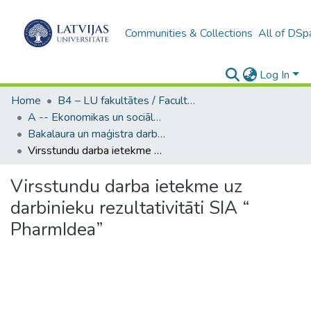
Communities & Collections
All of DSp
Log In
Home
B4 – LU fakultātes / Faculties of the UL
A -- Ekonomikas un sociālo zinātņu fakultāte / Faculty of Economics and Social Sciences
Bakalaura un maģistra darbi (ESZF) / Bachelor's and Master's theses
Virsstundu darba ietekme uz darbinieku rezultativitāti SIA “ PharmIdea”
Virsstundu darba ietekme uz
darbinieku rezultativitāti SIA “
PharmIdea”