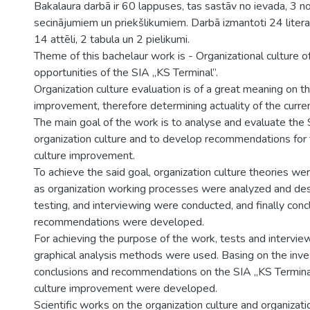
Bakalaura darbā ir 60 lappuses, tas sastāv no ievada, 3 n
secinājumiem un priekšlikumiem. Darbā izmantoti 24 literat
14 attēli, 2 tabula un 2 pielikumi.
Theme of this bachelaur work is - Organizational culture 
opportunities of the SIA „KS Terminal”.
Organization culture evaluation is of a great meaning on t
improvement, therefore determining actuality of the curre
The main goal of the work is to analyse and evaluate the 
organization culture and to develop recommendations for 
culture improvement.
To achieve the said goal, organization culture theories we
as organization working processes were analyzed and de
testing, and interviewing were conducted, and finally conc
recommendations were developed.
For achieving the purpose of the work, tests and interview
graphical analysis methods were used. Basing on the inves
conclusions and recommendations on the SIA „KS Terminal
culture improvement were developed.
Scientific works on the organization culture and organizat