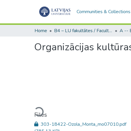
Communities & Collections
Home
B4 – LU fakultātes / Faculties of the UL
Organizācijas kultūra
Loading...
Files
303-18422-Ozola_Monta_mo07010.pdf