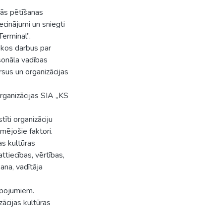
vās pētīšanas
ecinājumi un sniegti
Terminal”.
skos darbus par
rsonāla vadības
rsus un organizācijas
organizācijas SIA „KS
tīti organizāciju
kmējošie faktori.
as kultūras
ttiecības, vērtības,
ana, vadītāja
opojumiem.
zācijas kultūras