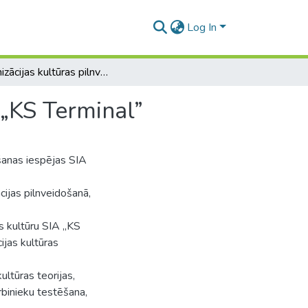
Log In
Organizācijas kultūras pilnveidošanas iespējas SIA „KS Terminal”
 „KS Terminal”
ošanas iespējas SIA
cijas pilnveidošanā,
as kultūru SIA „KS
ijas kultūras
ultūras teorijas,
arbinieku testēšana,