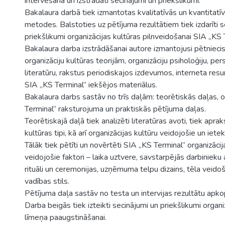
intervēšana un izstrādāti secinājumi un priekšlikumi.
Bakalaura darbā tiek izmantotas kvalitatīvās un kvantitatī
metodes. Balstoties uz pētījuma rezultātiem tiek izdarīti s
priekšlikumi organizācijas kultūras pilnveidošanai SIA „KS 
Bakalaura darba izstrādāšanai autore izmantojusi pētnieci
organizāciju kultūras teorijām, organizāciju psiholoģiju, pe
literatūru, rakstus periodiskajos izdevumos, interneta resu
SIA „KS Terminal” iekšējos materiālus.
Bakalaura darbs sastāv no trīs daļām: teorētiskās daļas, 
Terminal” raksturojuma un praktiskās pētījuma daļas.
Teorētiskajā daļā tiek analizēti literatūras avoti, tiek apraks
kultūras tipi, kā arī organizācijas kultūru veidojošie un iete
Tālāk tiek pētīti un novērtēti SIA „KS Terminal” organizācij
veidojošie faktori – laika uztvere, savstarpējās darbinieku a
rituāli un ceremonijas, uzņēmuma telpu dizains, tēla veidoš
vadības stils.
Pētījuma daļa sastāv no testa un intervijas rezultātu apk
Darba beigās tiek izteikti secinājumi un priekšlikumi organi
līmeņa paaugstināšanai.