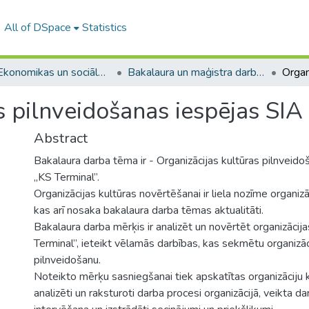
All of DSpace
Statistics
A -- Ekonomikas un sociālo zinātņu fakultāte / Faculty of Economics and Social Sciences
Bakalaura un maģistra darbi (ESZF) / Bachelor's and Master's theses
s pilnveidošanas iespējas SIA
Abstract
Bakalaura darba tēma ir - Organizācijas kultūras pilnveid
„KS Terminal”.
Organizācijas kultūras novērtēšanai ir liela nozīme organizā
kas arī nosaka bakalaura darba tēmas aktualitāti.
Bakalaura darba mērķis ir analizēt un novērtēt organizācij
Terminal”, ieteikt vēlamās darbības, kas sekmētu organizāc
pilnveidošanu.
Noteikto mērķu sasniegšanai tiek apskatītas organizāciju k
analizēti un raksturoti darba procesi organizācijā, veikta d