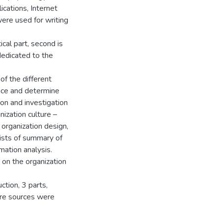
ications, Internet
ere used for writing
ical part, second is
 dedicated to the
of the different
ence and determine
ion and investigation
ization culture –
, organization design,
ists of summary of
mation analysis.
on the organization
ction, 3 parts,
ure sources were