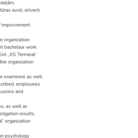
odaļām,
ūras avoti, ietverti
of improvement
he organization
nt bachelaur work.
SIA „KS Terminal”
the organization
re examined, as well
scribed, employees
lusions and
s, as well as
tigation results,
” organization
ion psychology