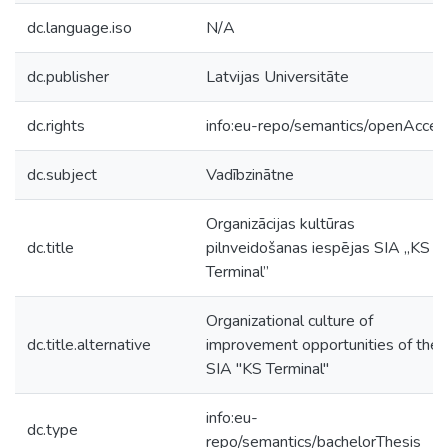
dc.language.iso
N/A
dc.publisher
Latvijas Universitāte
dc.rights
info:eu-repo/semantics/openAcces
dc.subject
Vadībzinātne
Organizācijas kultūras
dc.title
pilnveidošanas iespējas SIA „KS
Terminal”
Organizational culture of
dc.title.alternative
improvement opportunities of the
SIA "KS Terminal"
info:eu-
dc.type
repo/semantics/bachelorThesis