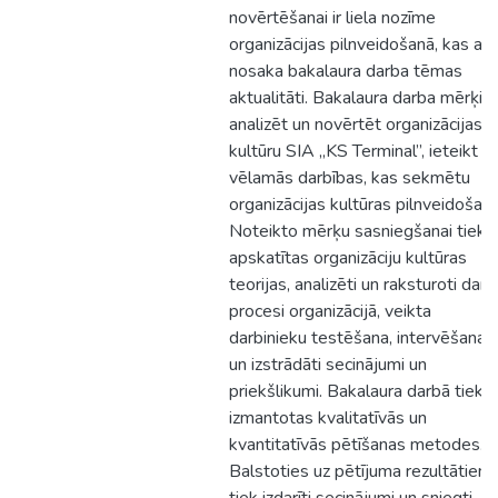
novērtēšanai ir liela nozīme
organizācijas pilnveidošanā, kas arī
nosaka bakalaura darba tēmas
aktualitāti. Bakalaura darba mērķis i
analizēt un novērtēt organizācijas
kultūru SIA „KS Terminal”, ieteikt
vēlamās darbības, kas sekmētu
organizācijas kultūras pilnveidošanu
Noteikto mērķu sasniegšanai tiek
apskatītas organizāciju kultūras
teorijas, analizēti un raksturoti darb
procesi organizācijā, veikta
darbinieku testēšana, intervēšana
un izstrādāti secinājumi un
priekšlikumi. Bakalaura darbā tiek
izmantotas kvalitatīvās un
kvantitatīvās pētīšanas metodes.
Balstoties uz pētījuma rezultātiem