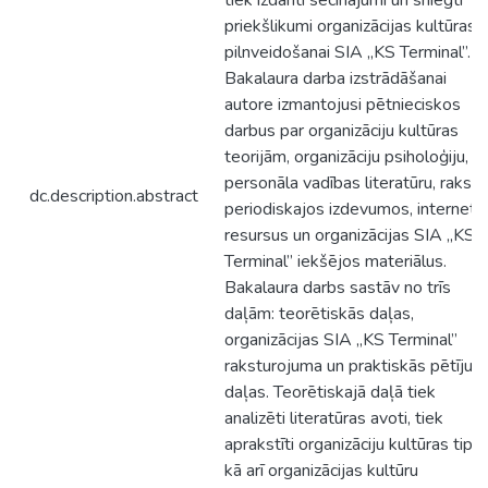
tiek izdarīti secinājumi un sniegti
priekšlikumi organizācijas kultūras
pilnveidošanai SIA „KS Terminal”.
Bakalaura darba izstrādāšanai
autore izmantojusi pētnieciskos
darbus par organizāciju kultūras
teorijām, organizāciju psiholoģiju,
personāla vadības literatūru, rakst
dc.description.abstract
periodiskajos izdevumos, interneta
resursus un organizācijas SIA „KS
Terminal” iekšējos materiālus.
Bakalaura darbs sastāv no trīs
daļām: teorētiskās daļas,
organizācijas SIA „KS Terminal”
raksturojuma un praktiskās pētījum
daļas. Teorētiskajā daļā tiek
analizēti literatūras avoti, tiek
aprakstīti organizāciju kultūras tipi,
kā arī organizācijas kultūru