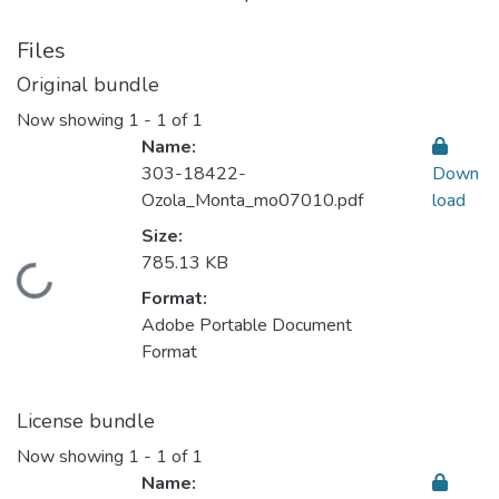
Files
Original bundle
Now showing
1 - 1 of 1
Name:
303-18422-
Down
Ozola_Monta_mo07010.pdf
load
Size:
785.13 KB
ading...
Format:
Adobe Portable Document
Format
License bundle
Now showing
1 - 1 of 1
Name: