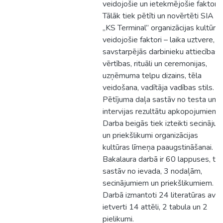
veidojošie un ietekmējošie faktori.
Tālāk tiek pētīti un novērtēti SIA
„KS Terminal” organizācijas kultūra
veidojošie faktori – laika uztvere,
savstarpējās darbinieku attiecības,
vērtības, rituāli un ceremonijas,
uzņēmuma telpu dizains, tēla
veidošana, vadītāja vadības stils.
Pētījuma daļa sastāv no testa un
intervijas rezultātu apkopojumiem.
Darba beigās tiek izteikti secinājum
un priekšlikumi organizācijas
kultūras līmeņa paaugstināšanai.
Bakalaura darbā ir 60 lappuses, ta
sastāv no ievada, 3 nodaļām,
secinājumiem un priekšlikumiem.
Darbā izmantoti 24 literatūras avoti
ietverti 14 attēli, 2 tabula un 2
pielikumi.