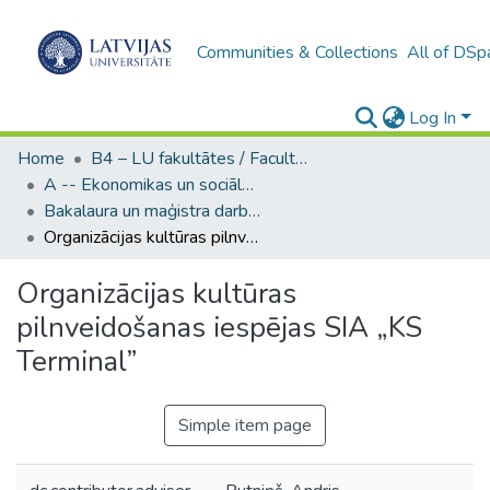
Communities & Collections
All of DSp
Log In
Home
B4 – LU fakultātes / Faculties of the UL
A -- Ekonomikas un sociālo zinātņu fakultāte / Faculty of Economics and Social Sciences
Bakalaura un maģistra darbi (ESZF) / Bachelor's and Master's theses
Organizācijas kultūras pilnveidošanas iespējas SIA „KS Terminal”
Organizācijas kultūras
pilnveidošanas iespējas SIA „KS
Terminal”
Simple item page