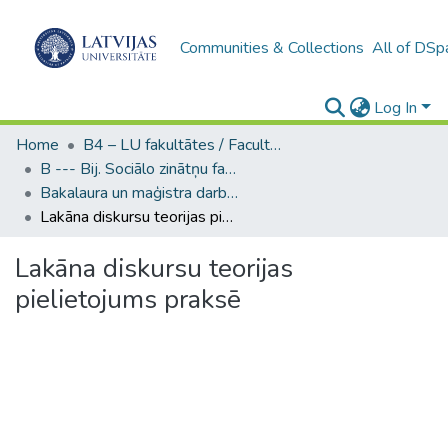
Communities & Collections
All of DSp
Log In
Home
B4 – LU fakultātes / Faculties of the UL
B --- Bij. Sociālo zinātņu fakultātes noslēguma darbi / Faculty of Social Sciences - Graduate works
Bakalaura un maģistra darbi (SZF) / Bachelor's and Master's theses
Lakāna diskursu teorijas pielietojums praksē
Lakāna diskursu teorijas
pielietojums praksē