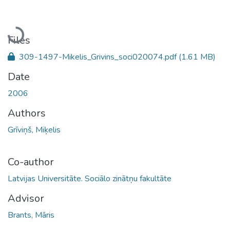
Loading...
Files
309-1497-Mikelis_Grivins_soci020074.pdf
(1.61 MB)
Date
2006
Authors
Grīviņš, Miķelis
Co-author
Latvijas Universitāte. Sociālo zinātņu fakultāte
Advisor
Brants, Māris