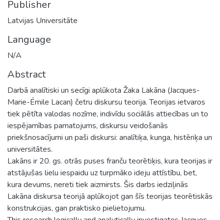
Publisher
Latvijas Universitāte
Language
N/A
Abstract
Darbā analītiski un secīgi aplūkota Žaka Lakāna (Jacques-
Marie-Émile Lacan) četru diskursu teorija. Teorijas ietvaros
tiek pētīta valodas nozīme, indivīdu sociālās attiecības un to
iespējamības pamatojums, diskursu veidošanās
priekšnosacījumi un paši diskursi: analītiķa, kunga, histēriķa un
universitātes.
Lakāns ir 20. gs. otrās puses franču teorētiķis, kura teorijas ir
atstājušas lielu iespaidu uz turpmāko ideju attīstību, bet,
kura devums, nereti tiek aizmirsts. Šis darbs iedziļinās
Lakāna diskursa teorijā aplūkojot gan šīs teorijas teorētiskās
konstrukcijas, gan praktisko pielietojumu.
This research logically and analytically investigates Jacques-