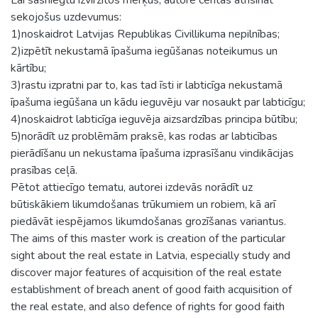
sekojošus uzdevumus:
1)noskaidrot Latvijas Republikas Civillikuma nepilnības;
2)izpētīt nekustamā īpašuma iegūšanas noteikumus un
kārtību;
3)rastu izpratni par to, kas tad īsti ir labticīga nekustamā
īpašuma iegūšana un kādu ieguvēju var nosaukt par labticīgu;
4)noskaidrot labticīga ieguvēja aizsardzības principa būtību;
5)norādīt uz problēmām praksē, kas rodas ar labticības
pierādīšanu un nekustama īpašuma izprasīšanu vindikācijas
prasības ceļā.
Pētot attiecīgo tematu, autorei izdevās norādīt uz
būtiskākiem likumdošanas trūkumiem un robiem, kā arī
piedāvāt iespējamos likumdošanas grozīšanas variantus.
The aims of this master work is creation of the particular
sight about the real estate in Latvia, especially study and
discover major features of acquisition of the real estate
establishment of breach anent of good faith acquisition of
the real estate, and also defence of rights for good faith