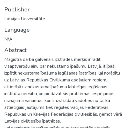
Publisher
Latvijas Universitāte
Language
N/A
Abstract
Maģistra darba galvenais izstrādes mērķis ir radīt
visaptverošu ainu par nekustamo īpašumu Latvijā, it īpaši,
izpētīt nekustama īpašuma iegūšanas īpatnības, lai norādītu
uz Latvijas Republikas Civillikuma esošajiem robiem,
attiecībā uz nekustama īpašuma labticīgas iegūšanas
institūta neesību, un piedāvāt šīs problēmas iespējamos
risinājuma variantus, kuri ir izstrādāti vadoties no tā, kā
attiecīgais jautājums tiek regulēs Vācijas Federatīvās
Republikas un Krievijas Federācijas civiltiesībās, ņemot vērā
Latvijas civiltiesību īpatnības.
Lai sasniegtu izvirzītos mērķus, autore centās atrisināt