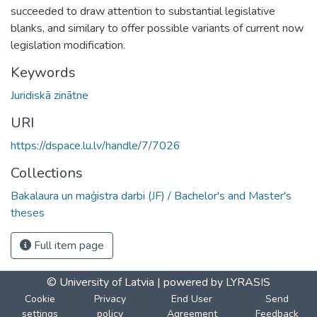
succeeded to draw attention to substantial legislative
blanks, and similary to offer possible variants of current now
legislation modification.
Keywords
Juridiskā zinātne
URI
https://dspace.lu.lv/handle/7/7026
Collections
Bakalaura un maģistra darbi (JF) / Bachelor's and Master's
theses
Full item page
© University of Latvia |
powered by LYRASIS
Cookie
Privacy
End User
Send
settings
policy
Agreement
Feedback