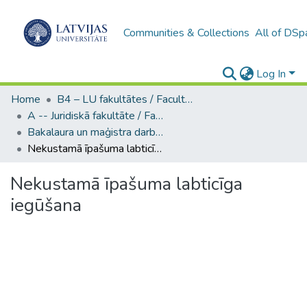
Communities & Collections
All of DSp
Log In
Home
B4 – LU fakultātes / Faculties of the UL
A -- Juridiskā fakultāte / Faculty of Law
Bakalaura un maģistra darbi (JF) / Bachelor's and Master's theses
Nekustamā īpašuma labticīga iegūšana
Nekustamā īpašuma labticīga
iegūšana