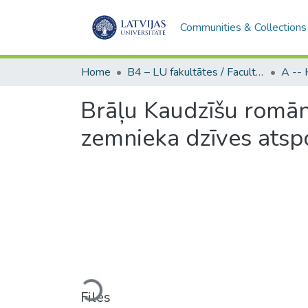
Communities & Collections
Home
B4 – LU fakultātes / Faculties of the UL
Brāļu Kaudzīšu romān
zemnieka dzīves atsp
Loading...
Files