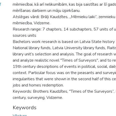
f
mērniecībai, kā arī nelikumībām, kas bija saistītas ar šī ga
mērīšanas darbiem un māju izpirkšanu.
Atslēgas vārdi: Brāļi Kaudzītes, „Mērnieku laiki”, zemnieku
mērniecība, Vidzeme.
Research range: 7 chapters, 14 subchapters, 57 units of u
sources units
Bachelors work research is based on Latvia State history 
National library funds, Latvia University library funds, Rait
library unit’s selection and analysis. The goal of research
and analyze realistic novel "Times of Surveyors", and to re
19th century descriptions of events in political, social, dail
context. Particular focus was on the peasants and surveyi
irregularities that were shown in the second half of this c
jobs and homes redemption.
Keywords: Brothers Kaudzītes, "Times of the Surveyors”, 
century, surveying, Vidzeme.
Keywords