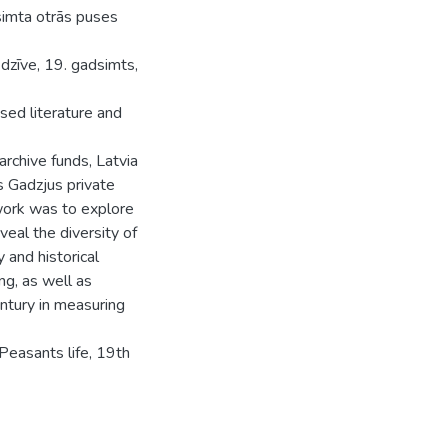
dsimta otrās puses
 dzīve, 19. gadsimts,
sed literature and
archive funds, Latvia
is Gadzjus private
 work was to explore
veal the diversity of
y and historical
ng, as well as
entury in measuring
Peasants life, 19th