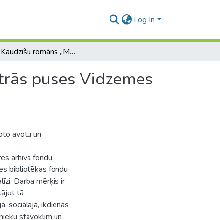
Log In
Brāļu Kaudzīšu romāns „Mērnieku laiki” kā 19.gs. otrās puses Vidzemes zemnieka dzīves atspoguļotājs
otrās puses Vidzemes
oto avotu un
es arhīva fondu,
tes bibliotēkas fondu
līzi. Darba mērķis ir
lājot tā
, sociālajā, ikdienas
nieku stāvoklim un