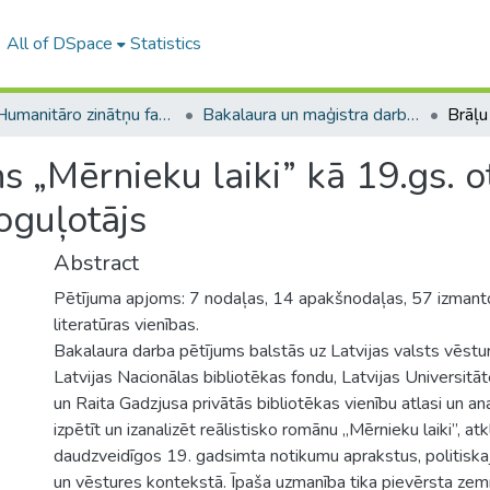
All of DSpace
Statistics
A -- Humanitāro zinātņu fakultāte / Faculty of Humanities
Bakalaura un maģistra darbi (HZF) / Bachelor's and Master's theses
s „Mērnieku laiki” kā 19.gs. 
oguļotājs
Abstract
Pētījuma apjoms: 7 nodaļas, 14 apakšnodaļas, 57 izmant
literatūras vienības.
Bakalaura darba pētījums balstās uz Latvijas valsts vēstur
Latvijas Nacionālas bibliotēkas fondu, Latvijas Universitā
un Raita Gadzjusa privātās bibliotēkas vienību atlasi un ana
izpētīt un izanalizēt reālistisko romānu „Mērnieku laiki”, atk
daudzveidīgos 19. gadsimta notikumu aprakstus, politiskajā
un vēstures kontekstā. Īpaša uzmanība tika pievērsta zem