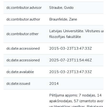
dc.contributor.advisor
Straube, Gvido
dc.contributor.author
Braunfelde, Zane
Latvijas Universitāte. Vēstures un
dc.contributor.other
filozofijas fakultāte
dc.date.accessioned
2015-03-23T13:47:33Z
dc.date.accessioned
2025-07-23T11:54:46Z
dc.date.available
2015-03-23T13:47:33Z
dc.date.issued
2014
Pētījuma apjoms: 7 nodaļas, 14
apakšnodaļas, 57 izmantoto avotu
un literatūras vienības. Bakalaura