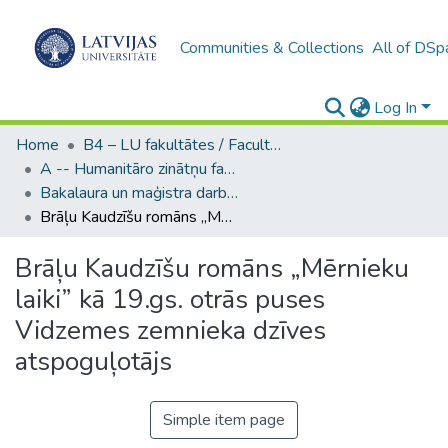
Communities & Collections
All of DSp
Log In
Home
B4 – LU fakultātes / Faculties of the UL
A -- Humanitāro zinātņu fakultāte / Faculty of Humanities
Bakalaura un maģistra darbi (HZF) / Bachelor's and Master's theses
Brāļu Kaudzīšu romāns „Mērnieku laiki” kā 19.gs. otrās puses Vidzemes zemnieka dzīves atspoguļotājs
Brāļu Kaudzīšu romāns „Mērnieku
laiki” kā 19.gs. otrās puses
Vidzemes zemnieka dzīves
atspoguļotājs
Simple item page