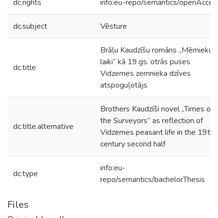
dc.rights
info:eu-repo/semantics/openAcces
dc.subject
Vēsture
Brāļu Kaudzīšu romāns „Mērnieku
laiki” kā 19.gs. otrās puses
dc.title
Vidzemes zemnieka dzīves
atspoguļotājs
Brothers Kaudzīši novel „Times of
the Surveyors” as reflection of
dc.title.alternative
Vidzemes peasant life in the 19th
century second half
info:eu-
dc.type
repo/semantics/bachelorThesis
Files