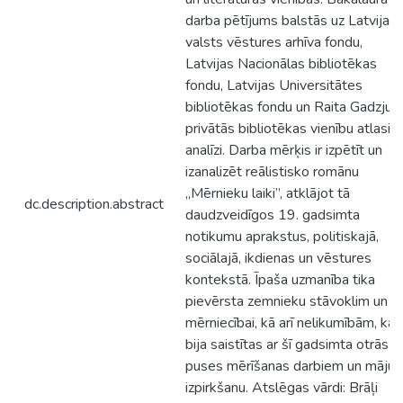
darba pētījums balstās uz Latvijas
valsts vēstures arhīva fondu,
Latvijas Nacionālas bibliotēkas
fondu, Latvijas Universitātes
bibliotēkas fondu un Raita Gadzjus
privātās bibliotēkas vienību atlasi u
analīzi. Darba mērķis ir izpētīt un
izanalizēt reālistisko romānu
„Mērnieku laiki”, atklājot tā
dc.description.abstract
daudzveidīgos 19. gadsimta
notikumu aprakstus, politiskajā,
sociālajā, ikdienas un vēstures
kontekstā. Īpaša uzmanība tika
pievērsta zemnieku stāvoklim un
mērniecībai, kā arī nelikumībām, kas
bija saistītas ar šī gadsimta otrās
puses mērīšanas darbiem un māju
izpirkšanu. Atslēgas vārdi: Brāļi