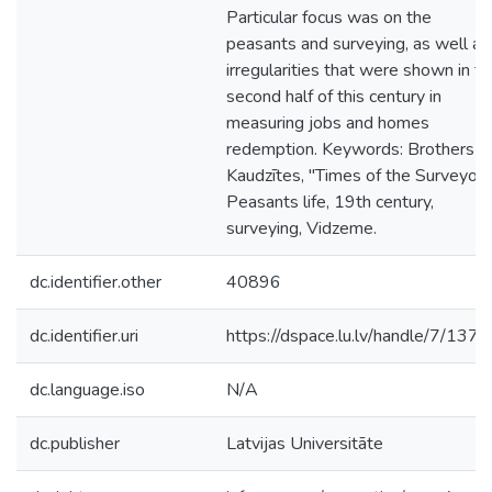
Particular focus was on the
peasants and surveying, as well as
irregularities that were shown in t
second half of this century in
measuring jobs and homes
redemption. Keywords: Brothers
Kaudzītes, "Times of the Surveyors
Peasants life, 19th century,
surveying, Vidzeme.
dc.identifier.other
40896
dc.identifier.uri
https://dspace.lu.lv/handle/7/137
dc.language.iso
N/A
dc.publisher
Latvijas Universitāte