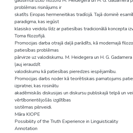
gadsimta izcilo filozofu M. Heidegera un H. G. Gadamera p
problēmas risinājums ir
skatīts Eiropas hermeneitikas tradīcijā. Tajā dominē esam
paradigma, kas iegūst
klasisko veidolu līdz ar patiesības tradicionālā koncepta i
Toma filozofijā.
Promocijas darba otrajā daļā parādīts, kā modernajā filozofi
patiesības problēmas
pārvirze uz valodiskumu. M. Heidegera un H. G. Gadamera f
ļauj ieraudzīt
valodiskumu kā patiesības pieredzes iespējamību.
Promocijas darbs noder kā teorētiskais pamatojums patie
izpratnei, kas rosinātu
akadēmiskās diskusijas un diskursu publiskajā telpā un vei
vērtīborientējošās izglītības
sistēmas pilnveidi.
Māra KIOPE
Possibility of the Truth Experience in Linguisticality
Annotation