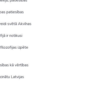
ieeju, patiesības
ības patiesības
zveidi svētā Akvīnas
jā ir notikusi
ilozofijas izpēte
sības kā vērtības
cinātu Latvijas