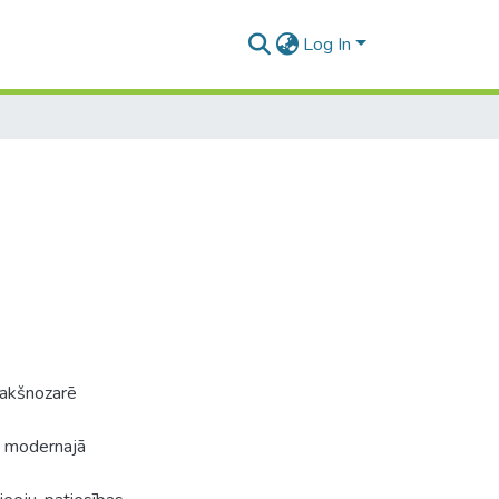
Log In
apakšnozarē
ai modernajā