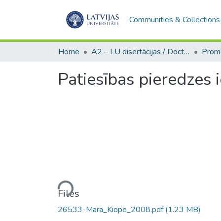
Communities & Collections
Home
A2 – LU disertācijas / Doctoral theses UL
Patiesības pieredzes
Loading...
Files
26533-Mara_Kiope_2008.pdf
(1.23 MB)