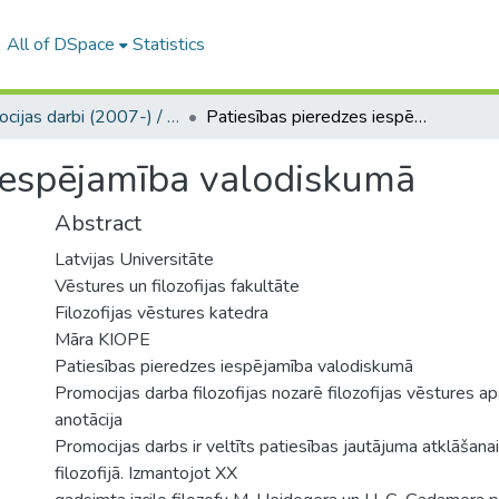
All of DSpace
Statistics
Promocijas darbi (2007-) / Theses PhD
Patiesības pieredzes iespējamība valodiskumā
 iespējamība valodiskumā
Abstract
Latvijas Universitāte
Vēstures un filozofijas fakultāte
Filozofijas vēstures katedra
Māra KIOPE
Patiesības pieredzes iespējamība valodiskumā
Promocijas darba filozofijas nozarē filozofijas vēstures 
anotācija
Promocijas darbs ir veltīts patiesības jautājuma atklāšan
filozofijā. Izmantojot XX