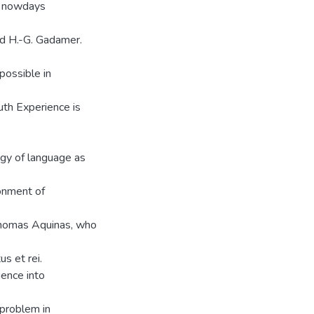
in nowdays
nd H.-G. Gadamer.
possible in
uth Experience is
ogy of language as
ronment of
 Thomas Aquinas, who
us et rei.
ience into
 problem in