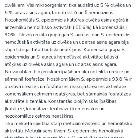
cilvēkiem. Visi mikroorganismi tika audzēti uz 5 % cilvēka un
5 % aitas asins agara, lai noteikt α un δ hemolizīnus.
Nozokomiālās S. epidermidis kultūras cilvēka asins agārā ir
ar zemāku hemolītisko aktivitāti ( 55,6%) kā komensālās (
90%). Nozokomiālā grupā gan S. aureus, gan S. epidermidis
hemolītiskā aktivitāte uz cilvēka un uz aitas asins agara bija
stipri līdzīga, tātad būtiski neatšķīrās. Komensālā grupā S.
epidermidis un S. aureus hemolītiskā aktivitāte būtiski
atšķiras uz cilvēka asins agara un uz aitas asins agara.
No variablām bioķīmiskām īpašībām tika noteikta ureāze un
sārmainā fosfatāze. Nozokomiāliem S. epidermidis 93.8 % ir
pozitīva ureāzes un fosfatāzes reakcija.Ureāzes aktivitāte
komensāliem celmiem neatšķiras, bet sārmainās fosfatāzes
aktivitāte ir zemāka. Konstantās bioķīmiskās īpašības
(katalāze, koagulāze, lecitināze) komensālos un
nozokomiālos celmos neatšķiras.
Tika meklēta saistība starp meticilīnrezistenci un hemolītisko
aktivitāti. Meticilīnsensitīviem S. epidermidis hemolītiskā