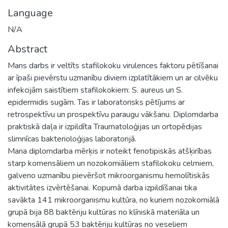
Language
N/A
Abstract
Mans darbs ir veltīts stafilokoku virulences faktoru pētīšanai
ar īpaši pievērstu uzmanību diviem izplatītākiem un ar cilvēku
infekcijām saistītiem stafilokokiem: S. aureus un S.
epidermidis sugām. Tas ir laboratorisks pētījums ar
retrospektīvu un prospektīvu paraugu vākšanu. Diplomdarba
praktiskā daļa ir izpildīta Traumatoloģijas un ortopēdijas
slimnīcas bakterioloģijas laboratorijā.
Mana diplomdarba mērķis ir noteikt fenotipiskās atšķirības
starp komensāliem un nozokomiāliem stafilokoku celmiem,
galveno uzmanību pievēršot mikroorganismu hemolītiskās
aktivitātes izvērtēšanai. Kopumā darba izpildīšanai tika
savākta 141 mikroorganismu kultūra, no kuriem nozokomiālā
grupā bija 88 baktēriju kultūras no klīniskā materiāla un
komensālā grupā 53 baktēriju kultūras no veseliem