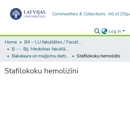
Communities & Collections
All of DSp
Log In
Home
B4 – LU fakultātes / Faculties of the UL
B --- Bij. Medicīnas fakultātes studentu noslēguma darbi / Faculty of Medicine - Graduate works
Bakalaura un maģistra darbi (MF) / Bachelor's and Master's theses
Stafilokoku hemolizīni
Stafilokoku hemolizīni