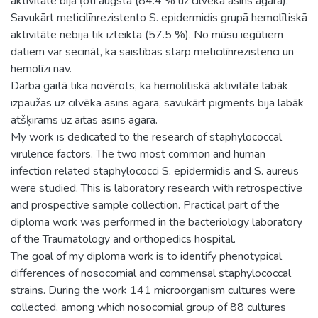
aktivitāte bija ļoti augsta (84.4 % uz cilvēka asins agara).
Savukārt meticilīnrezistento S. epidermidis grupā hemolītiskā
aktivitāte nebija tik izteikta (57.5 %). No mūsu iegūtiem
datiem var secināt, ka saistības starp meticilīnrezistenci un
hemolīzi nav.
Darba gaitā tika novērots, ka hemolītiskā aktivitāte labāk
izpaužas uz cilvēka asins agara, savukārt pigments bija labāk
atšķirams uz aitas asins agara.
My work is dedicated to the research of staphylococcal
virulence factors. The two most common and human
infection related staphylococci S. epidermidis and S. aureus
were studied. This is laboratory research with retrospective
and prospective sample collection. Practical part of the
diploma work was performed in the bacteriology laboratory
of the Traumatology and orthopedics hospital.
The goal of my diploma work is to identify phenotypical
differences of nosocomial and commensal staphylococcal
strains. During the work 141 microorganism cultures were
collected, among which nosocomial group of 88 cultures