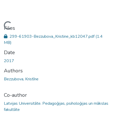
Loading...
Files
299-61903-Bezzubova_Kristine_kb12047.pdf
(1.4
MB)
Date
2017
Authors
Bezzubova, Kristīne
Co-author
Latvijas Universitāte. Pedagoģijas, psiholoģijas un mākslas
fakultāte