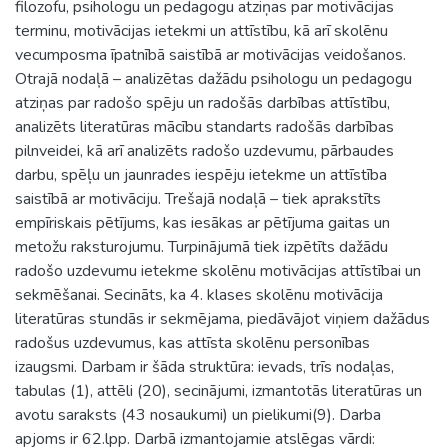
filozofu, psihologu un pedagogu atziņas par motivācijas
terminu, motivācijas ietekmi un attīstību, kā arī skolēnu
vecumposma īpatnībā saistībā ar motivācijas veidošanos.
Otrajā nodaļā – analizētas dažādu psihologu un pedagogu
atziņas par radošo spēju un radošās darbības attīstību,
analizēts literatūras mācību standarts radošās darbības
pilnveidei, kā arī analizēts radošo uzdevumu, pārbaudes
darbu, spēļu un jaunrades iespēju ietekme un attīstība
saistībā ar motivāciju. Trešajā nodaļā – tiek aprakstīts
empīriskais pētījums, kas iesākas ar pētījuma gaitas un
metožu raksturojumu. Turpinājumā tiek izpētīts dažādu
radošo uzdevumu ietekme skolēnu motivācijas attīstībai un
sekmēšanai. Secināts, ka 4. klases skolēnu motivācija
literatūras stundās ir sekmējama, piedāvājot viņiem dažādus
radošus uzdevumus, kas attīsta skolēnu personības
izaugsmi. Darbam ir šāda struktūra: ievads, trīs nodaļas,
tabulas (1), attēli (20), secinājumi, izmantotās literatūras un
avotu saraksts (43 nosaukumi) un pielikumi(9). Darba
apjoms ir 62.lpp. Darbā izmantojamie atslēgas vārdi: