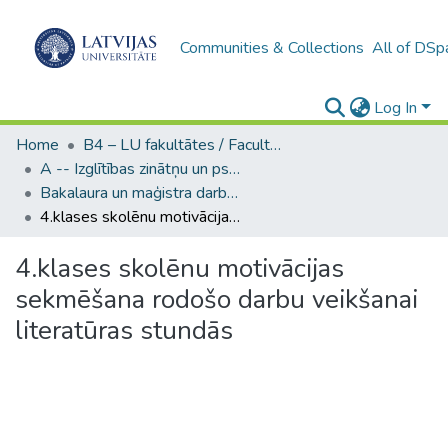
Communities & Collections
All of DSp
Log In
Home
B4 – LU fakultātes / Faculties of the UL
A -- Izglītības zinātņu un psiholoģijas fakultāte / Faculty of Education Sciences and Psychology
Bakalaura un maģistra darbi (PPMF) / Bachelor's and Master's theses
4.klases skolēnu motivācijas sekmēšana rodošo darbu veikšanai literatūras stundās
4.klases skolēnu motivācijas
sekmēšana rodošo darbu veikšanai
literatūras stundās