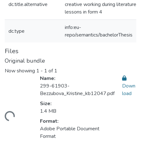
dc.title.alternative
creative working during literature
lessons in form 4
info:eu-
dc.type
repo/semantics/bachelorThesis
Files
Original bundle
Now showing
1 - 1 of 1
Name:
299-61903-
Down
Bezzubova_Kristine_kb12047.pdf
load
Size:
ading...
1.4 MB
Format:
Adobe Portable Document
Format