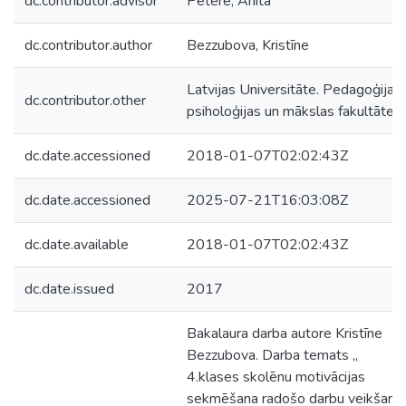
dc.contributor.advisor
Petere, Anita
dc.contributor.author
Bezzubova, Kristīne
Latvijas Universitāte. Pedagoģijas,
dc.contributor.other
psiholoģijas un mākslas fakultāte
dc.date.accessioned
2018-01-07T02:02:43Z
dc.date.accessioned
2025-07-21T16:03:08Z
dc.date.available
2018-01-07T02:02:43Z
dc.date.issued
2017
Bakalaura darba autore Kristīne
Bezzubova. Darba temats „
4.klases skolēnu motivācijas
sekmēšana radošo darbu veikšanai