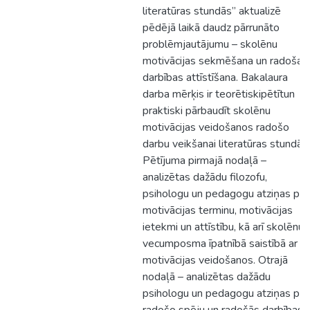
literatūras stundās” aktualizē
pēdējā laikā daudz pārrunāto
problēmjautājumu – skolēnu
motivācijas sekmēšana un radošas
darbības attīstīšana. Bakalaura
darba mērķis ir teorētiskipētītun
praktiski pārbaudīt skolēnu
motivācijas veidošanos radošo
darbu veikšanai literatūras stundās.
Pētījuma pirmajā nodaļā –
analizētas dažādu filozofu,
psihologu un pedagogu atziņas par
motivācijas terminu, motivācijas
ietekmi un attīstību, kā arī skolēnu
vecumposma īpatnībā saistībā ar
motivācijas veidošanos. Otrajā
nodaļā – analizētas dažādu
psihologu un pedagogu atziņas par