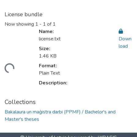
License bundle
Now showing
1 - 1 of 1
Name:
license.txt
Down
load
Size:
1.46 KB
ading...
Format:
Plain Text
Description:
Collections
Bakalaura un maģistra darbi (PPMF) / Bachelor's and
Master's theses