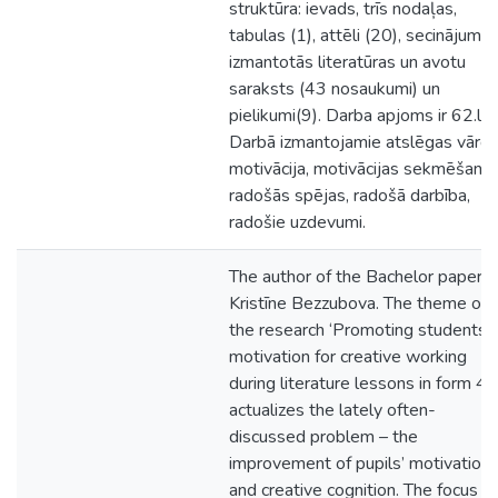
struktūra: ievads, trīs nodaļas,
tabulas (1), attēli (20), secinājumi,
izmantotās literatūras un avotu
saraksts (43 nosaukumi) un
pielikumi(9). Darba apjoms ir 62.lpp
Darbā izmantojamie atslēgas vārdi:
motivācija, motivācijas sekmēšana,
radošās spējas, radošā darbība,
radošie uzdevumi.
The author of the Bachelor paper i
Kristīne Bezzubova. The theme of
the research ‘Promoting students'
motivation for creative working
during literature lessons in form 4’
actualizes the lately often-
discussed problem – the
improvement of pupils’ motivation
and creative cognition. The focus of