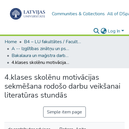
Communities & Collections
All of DSp
Log In
Home
B4 – LU fakultātes / Faculties of the UL
A -- Izglītības zinātņu un psiholoģijas fakultāte / Faculty of Education Sciences and Psychology
Bakalaura un maģistra darbi (PPMF) / Bachelor's and Master's theses
4.klases skolēnu motivācijas sekmēšana rodošo darbu veikšanai literatūras stundās
4.klases skolēnu motivācijas
sekmēšana rodošo darbu veikšanai
literatūras stundās
Simple item page