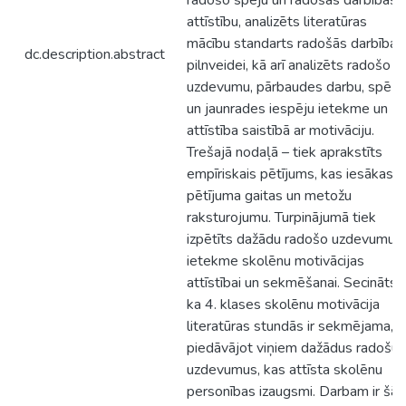
radošo spēju un radošās darbības
attīstību, analizēts literatūras
mācību standarts radošās darbības
dc.description.abstract
pilnveidei, kā arī analizēts radošo
uzdevumu, pārbaudes darbu, spēļu
un jaunrades iespēju ietekme un
attīstība saistībā ar motivāciju.
Trešajā nodaļā – tiek aprakstīts
empīriskais pētījums, kas iesākas a
pētījuma gaitas un metožu
raksturojumu. Turpinājumā tiek
izpētīts dažādu radošo uzdevumu
ietekme skolēnu motivācijas
attīstībai un sekmēšanai. Secināts,
ka 4. klases skolēnu motivācija
literatūras stundās ir sekmējama,
piedāvājot viņiem dažādus radošus
uzdevumus, kas attīsta skolēnu
personības izaugsmi. Darbam ir šā