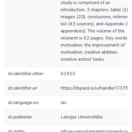
study is comprised of an
introduction, 3 chapters, table (1),
images (20), conclusions, referenc
list (43 sources), and Appendix (9
appendices). The volume of the
research is 62 pages. Key words:
motivation, the improvement of
motivation, creative abilities,
creative action/ tasks.
dc.identifier.other
61903
dc.identifier.uri
https://dspace.lu.lv/handle/7/378
dc.language.iso
lav
dc.publisher
Latvijas Universitāte
dc.rights
info:eu-repo/semantics/openAcces