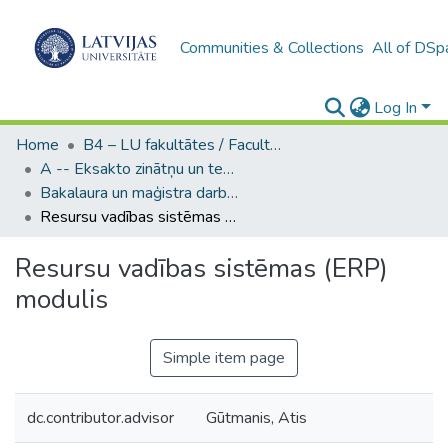
Communities & Collections
All of DSp
Log In
Home
B4 – LU fakultātes / Faculties of the UL
A -- Eksakto zinātņu un tehnoloģiju fakultāte / Faculty of Science and Technology
Bakalaura un maģistra darbi (EZTF) / Bachelor's and Master's theses
Resursu vadības sistēmas (ERP) modulis
Resursu vadības sistēmas (ERP)
modulis
Simple item page
dc.contributor.advisor
Gūtmanis, Atis