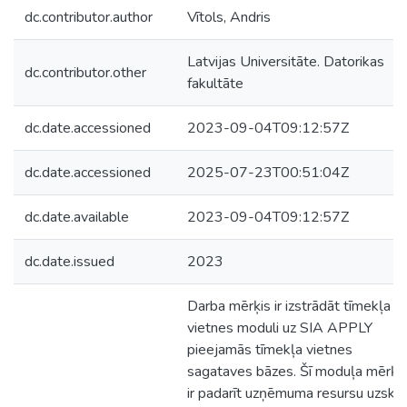
dc.contributor.author
Vītols, Andris
Latvijas Universitāte. Datorikas
dc.contributor.other
fakultāte
dc.date.accessioned
2023-09-04T09:12:57Z
dc.date.accessioned
2025-07-23T00:51:04Z
dc.date.available
2023-09-04T09:12:57Z
dc.date.issued
2023
Darba mērķis ir izstrādāt tīmekļa
vietnes moduli uz SIA APPLY
pieejamās tīmekļa vietnes
sagataves bāzes. Šī moduļa mērķi
ir padarīt uzņēmuma resursu uzskai