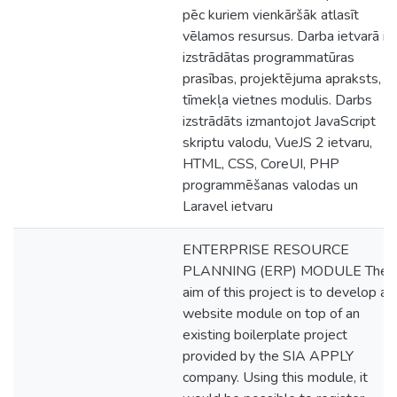
pēc kuriem vienkāršāk atlasīt
vēlamos resursus. Darba ietvarā ir
izstrādātas programmatūras
prasības, projektējuma apraksts,
tīmekļa vietnes modulis. Darbs
izstrādāts izmantojot JavaScript
skriptu valodu, VueJS 2 ietvaru,
HTML, CSS, CoreUI, PHP
programmēšanas valodas un
Laravel ietvaru
ENTERPRISE RESOURCE
PLANNING (ERP) MODULE The
aim of this project is to develop a
website module on top of an
existing boilerplate project
provided by the SIA APPLY
company. Using this module, it