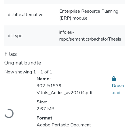
Enterprise Resource Planning
dc.title.alternative
(ERP) module
info:eu-
dc.type
repo/semantics/bachelorThesis
Files
Original bundle
Now showing
1 - 1 of 1
Name:
302-91939-
Down
Vitols_Andris_av20104.pdf
load
Size:
2.67 MB
Loading...
Format:
Adobe Portable Document