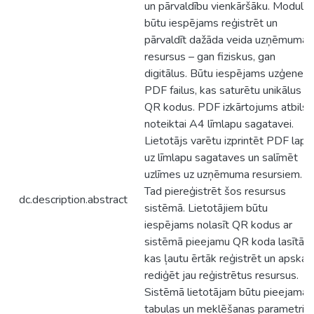
un pārvaldību vienkāršāku. Modulī
būtu iespējams reģistrēt un
pārvaldīt dažāda veida uzņēmuma
resursus – gan fiziskus, gan
digitālus. Būtu iespējams uzģenerē
PDF failus, kas saturētu unikālus
QR kodus. PDF izkārtojums atbilst
noteiktai A4 līmlapu sagatavei.
Lietotājs varētu izprintēt PDF lapu
uz līmlapu sagataves un salīmēt
uzlīmes uz uzņēmuma resursiem.
Tad piereģistrēt šos resursus
dc.description.abstract
sistēmā. Lietotājiem būtu
iespējams nolasīt QR kodus ar
sistēmā pieejamu QR koda lasītāju
kas ļautu ērtāk reģistrēt un apskatī
rediģēt jau reģistrētus resursus.
Sistēmā lietotājam būtu pieejamas
tabulas un meklēšanas parametri