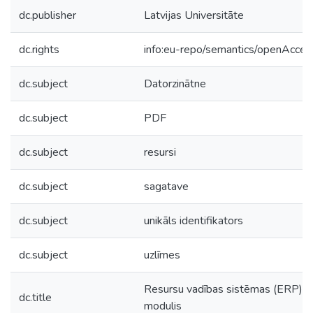
dc.publisher
Latvijas Universitāte
dc.rights
info:eu-repo/semantics/openAcces
dc.subject
Datorzinātne
dc.subject
PDF
dc.subject
resursi
dc.subject
sagatave
dc.subject
unikāls identifikators
dc.subject
uzlīmes
Resursu vadības sistēmas (ERP)
dc.title
modulis