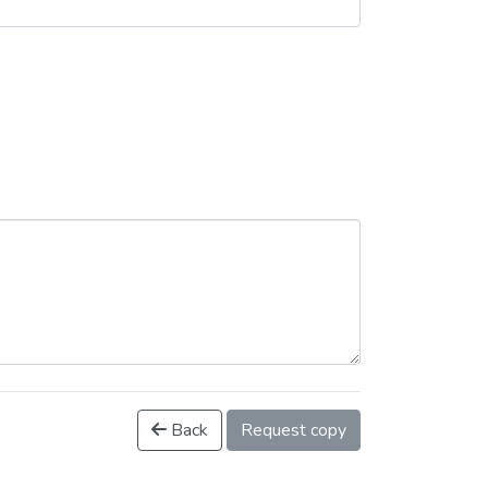
Back
Request copy