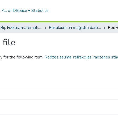
All of DSpace
Statistics
B --- Bij. Fizikas, matemātikas un optometrijas fakultātes studentu noslēguma darbi / Faculty of Physics, Mathematics and Optometry - Graduate works
Bakalaura un maģistra darbi (FMOF) / Bachelor's and Master's theses
file
y for the following item:
Redzes asuma, refrakcijas, radzenes stā