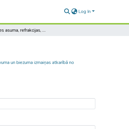
Log In
Redzes asuma, refrakcijas, radzenes stāvuma un biezuma izmaiņas atkarībā no keratokonusa virsotnes atrašanās vietas
vuma un biezuma izmaiņas atkarībā no