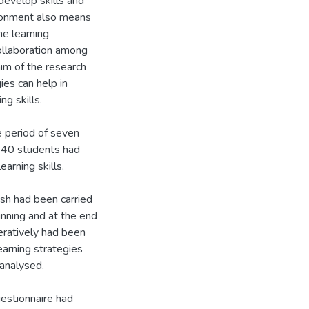
 develop skills and
ironment also means
e learning
collaboration among
im of the research
ies can help in
g skills.
 period of seven
 40 students had
arning skills.
ish had been carried
inning and at the end
peratively had been
learning strategies
analysed.
uestionnaire had