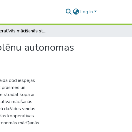
Log In
Kooperatīvās mācīšanās stratēģijas vidusskolas skolēnu autonomas mācīšanās prasmju attīstībā angļu valodas stundās
kolēnu autonomas
eidā dod iespējas
īt prasmes un
ē strādāt kopā ar
ratīvā mācīšanās
vā dažādus veidus
das kooperatīvas
autonomās mācīšanās