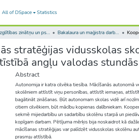
All of DSpace
Statistics
A -- Izglītības zinātņu un psiholoģijas fakultāte / Faculty of Education Sciences and Psychology
Bakalaura un maģistra darbi (PPMF) / Bachelor's and Master's theses
ās stratēģijas vidusskolas s
tīstībā angļu valodas stundās
Abstract
Autonomija ir katra cilvēka tiesība. Mācīšanās autonomā v
skolēniem attīstīt viņu personības, attīstīt iemaņas, attīst
bagātināt zināšanas. Būt autonomam skolas vidē arī nozīm
citiem cilvēkiem, būt mācību kopienas dalībniekam. Koope
sekmē mijiedarbību un sadarbību skolēnu starpā un piedā
kopīgam darbam. Pētījuma mērķis bija noskaidrot kā dažā
mācīšanas stratēģijas var palīdzēt vidusskolas skolēnu 
prasmju attīstībā.