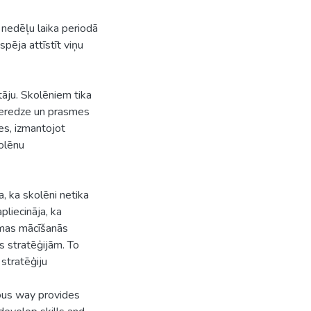
 nedēļu laika periodā
pēja attīstīt viņu
tāju. Skolēniem tika
ieredze un prasmes
es, izmantojot
olēnu
a, ka skolēni netika
pliecināja, ka
omas mācīšanās
s stratēģijām. To
 stratēģiju
ous way provides