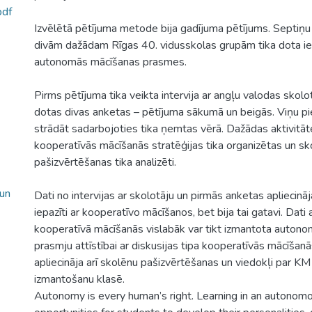
df
Izvēlētā pētījuma metode bija gadījuma pētījums. Septiņu
divām dažādam Rīgas 40. vidusskolas grupām tika dota ies
autonomās mācīšanas prasmes.
Pirms pētījuma tika veikta intervija ar angļu valodas skolo
dotas divas anketas – pētījuma sākumā un beigās. Viņu p
strādāt sadarbojoties tika ņemtas vērā. Dažādas aktivitāt
kooperatīvās mācīšanās stratēģijas tika organizētas un sk
pašizvērtēšanas tika analizēti.
 un
Dati no intervijas ar skolotāju un pirmās anketas apliecināj
iepazīti ar kooperatīvo mācīšanos, bet bija tai gatavi. Dati a
kooperatīvā mācīšanās vislabāk var tikt izmantota auton
prasmju attīstībai ar diskusijas tipa kooperatīvās mācīšanā
apliecināja arī skolēnu pašizvērtēšanas un viedokļi par KM
izmantošanu klasē.
Autonomy is every human’s right. Learning in an autonom