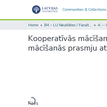
Communities & Collections
Home
B4 – LU fakultātes / Faculties of the UL
Kooperatīvās mācīšan
mācīšanās prasmju at
Loading...
Files