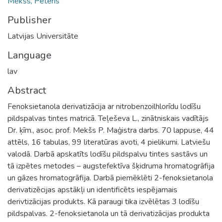
Mekšs, Pēteris
Publisher
Latvijas Universitāte
Language
lav
Abstract
Fenoksietanola derivatizācija ar nitrobenzoilhlorīdu lodīšu
pildspalvas tintes matricā. Teļeševa L., zinātniskais vadītājs
Dr. ķīm., asoc. prof. Mekšs P. Maģistra darbs. 70 lappuse, 44
attēls, 16 tabulas, 99 literatūras avoti, 4 pielikumi. Latviešu
valodā. Darbā apskatīts lodīšu pildspalvu tintes sastāvs un
tā izpētes metodes – augstefektīva šķidruma hromatogrāfija
un gāzes hromatogrāfija. Darbā piemēklēti 2-fenoksietanola
derivatizēcijas apstākļi un identificēts iespējamais
derivtizācijas produkts. Kā paraugi tika izvēlētas 3 lodīšu
pildspalvas. 2-fenoksietanola un tā derivatizācijas produkta