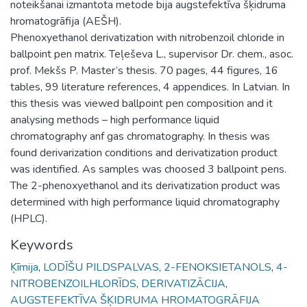
noteikšanai izmantota metode bija augstefektīva šķidruma
hromatogrāfija (AEŠH).
Phenoxyethanol derivatization with nitrobenzoil chloride in
ballpoint pen matrix. Teļeševa L., supervisor Dr. chem., asoc.
prof. Mekšs P. Master’s thesis. 70 pages, 44 figures, 16
tables, 99 literature references, 4 appendices. In Latvian. In
this thesis was viewed ballpoint pen composition and it
analysing methods – high performance liquid
chromatography anf gas chromatography. In thesis was
found derivarization conditions and derivatization product
was identified. As samples was choosed 3 ballpoint pens.
The 2-phenoxyethanol and its derivatization product was
determined with high performance liquid chromatography
(HPLC).
Keywords
Ķīmija
,
LODĪŠU PILDSPALVAS
,
2-FENOKSIETANOLS
,
4-
NITROBENZOILHLORĪDS
,
DERIVATIZĀCIJA
,
AUGSTEFEKTĪVA ŠĶIDRUMA HROMATOGRĀFIJA