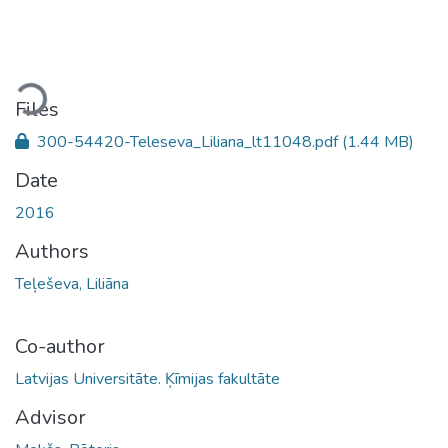
oading...
Files
300-54420-Teleseva_Liliana_lt11048.pdf
(1.44 MB)
Date
2016
Authors
Teļeševa, Liliāna
Co-author
Latvijas Universitāte. Ķīmijas fakultāte
Advisor