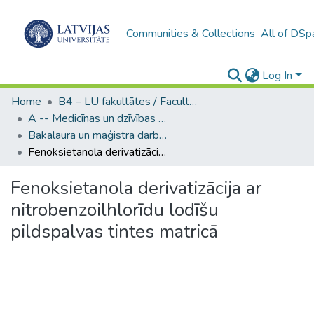
Communities & Collections
All of DSp
Log In
Home
B4 – LU fakultātes / Faculties of the UL
A -- Medicīnas un dzīvības zinātņu fakultāte / Faculty of Medicine and Life Sciences
Bakalaura un maģistra darbi (MDZF) / Bachelor's and Master's theses
Fenoksietanola derivatizācija ar nitrobenzoilhlorīdu lodīšu pildspalvas tintes matricā
Fenoksietanola derivatizācija ar
nitrobenzoilhlorīdu lodīšu
pildspalvas tintes matricā