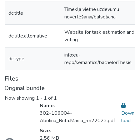
Tīmekļa vietne uzdevumu
dc.title
novērtēšanai/balsošanai
Website for task estimation and
dc.title.alternative
voting
info:eu-
dc.type
repo/semantics/bachelorThesis
Files
Original bundle
Now showing
1 - 1 of 1
Name:
302-106004-
Down
Abolina_Ruta.Marija_rm22023.pdf
load
Size:
2.56 MB