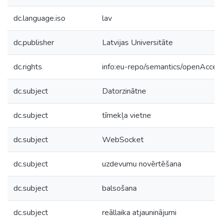
dc.language.iso
lav
dc.publisher
Latvijas Universitāte
dc.rights
info:eu-repo/semantics/openAcces
dc.subject
Datorzinātne
dc.subject
tīmekļa vietne
dc.subject
WebSocket
dc.subject
uzdevumu novērtēšana
dc.subject
balsošana
dc.subject
reāllaika atjauninājumi