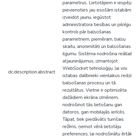
parametrus. Lietotājiem ir iespēja
pievienoties jau esošām istabām va
izveidot jaunu, iegūstot
administratora tiesības un pilnīgu
kontroli pār balsošanas
parametriem, piemēram, balsu
skaitu, anonimitāti un balsošanas
ilgumu. Sistēma nodrošina reāllaika
atjauninājumus, izmantojot
WebSocket tehnoloģiju, lai visi
dc.description.abstract
istabas dalībnieki vienlaikus redzēt
balsošanas procesu un tā
rezultātus. Vietne ir optimizēta
dažādiem ekrāna izmēriem,
nodrošinot tās lietošanu gan
datoros, gan mobilajās ierīcēs.
Tāpat, tiek piedāvāts tumšais
režīms, ņemot vērā lietotāju
preferences, lai nodrošinātu ērtāku