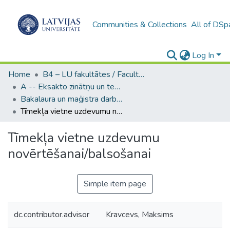
Communities & Collections
All of DSp
Log In
Home
B4 – LU fakultātes / Faculties of the UL
A -- Eksakto zinātņu un tehnoloģiju fakultāte / Faculty of Science and Technology
Bakalaura un maģistra darbi (EZTF) / Bachelor's and Master's theses
Tīmekļa vietne uzdevumu novērtēšanai/balsošanai
Tīmekļa vietne uzdevumu
novērtēšanai/balsošanai
Simple item page
dc.contributor.advisor
Kravcevs, Maksims