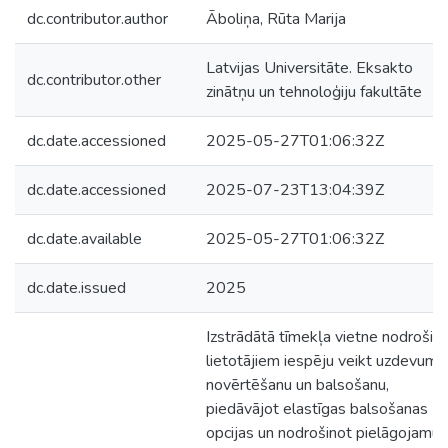
dc.contributor.author
Āboliņa, Rūta Marija
Latvijas Universitāte. Eksakto
dc.contributor.other
zinātņu un tehnoloģiju fakultāte
dc.date.accessioned
2025-05-27T01:06:32Z
dc.date.accessioned
2025-07-23T13:04:39Z
dc.date.available
2025-05-27T01:06:32Z
dc.date.issued
2025
Izstrādātā tīmekļa vietne nodrošin
lietotājiem iespēju veikt uzdevumu
novērtēšanu un balsošanu,
piedāvājot elastīgas balsošanas
opcijas un nodrošinot pielāgojamus