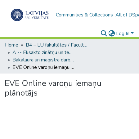
Communities & Collections
All of DSp
Log In
Home
B4 – LU fakultātes / Faculties of the UL
A -- Eksakto zinātņu un tehnoloģiju fakultāte / Faculty of Science and Technology
Bakalaura un maģistra darbi (EZTF) / Bachelor's and Master's theses
EVE Online varoņu iemaņu plānotājs
EVE Online varoņu iemaņu
plānotājs