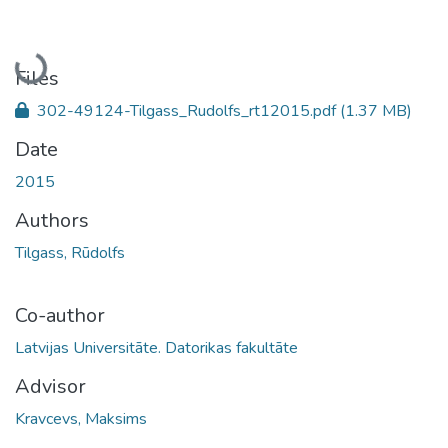
Loading...
Files
302-49124-Tilgass_Rudolfs_rt12015.pdf
(1.37 MB)
Date
2015
Authors
Tilgass, Rūdolfs
Co-author
Latvijas Universitāte. Datorikas fakultāte
Advisor
Kravcevs, Maksims