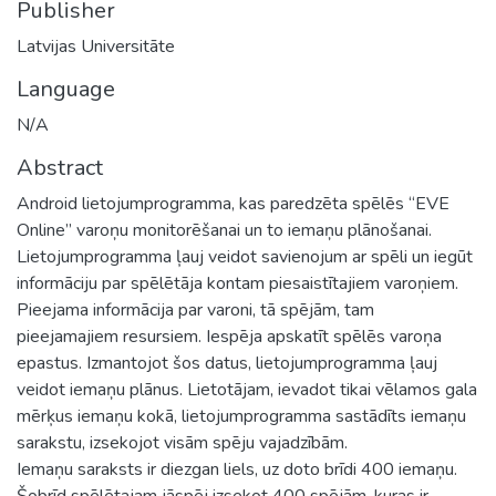
Publisher
Latvijas Universitāte
Language
N/A
Abstract
Android lietojumprogramma, kas paredzēta spēlēs “EVE
Online” varoņu monitorēšanai un to iemaņu plānošanai.
Lietojumprogramma ļauj veidot savienojum ar spēli un iegūt
informāciju par spēlētāja kontam piesaistītajiem varoņiem.
Pieejama informācija par varoni, tā spējām, tam
pieejamajiem resursiem. Iespēja apskatīt spēlēs varoņa
epastus. Izmantojot šos datus, lietojumprogramma ļauj
veidot iemaņu plānus. Lietotājam, ievadot tikai vēlamos gala
mērķus iemaņu kokā, lietojumprogramma sastādīts iemaņu
sarakstu, izsekojot visām spēju vajadzībām.
Iemaņu saraksts ir diezgan liels, uz doto brīdi 400 iemaņu.
Šobrīd spēlētajam jāspēj izsekot 400 spējām, kuras ir