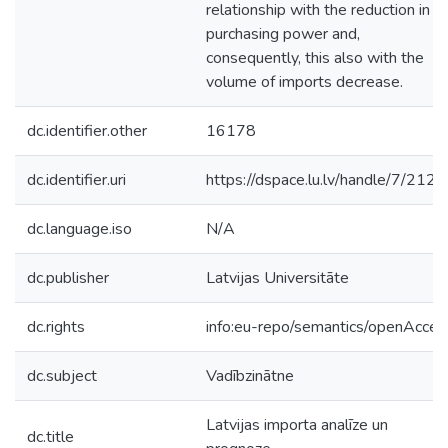
relationship with the reduction in
purchasing power and,
consequently, this also with the
volume of imports decrease.
dc.identifier.other
16178
dc.identifier.uri
https://dspace.lu.lv/handle/7/212
dc.language.iso
N/A
dc.publisher
Latvijas Universitāte
dc.rights
info:eu-repo/semantics/openAcces
dc.subject
Vadībzinātne
Latvijas importa analīze un
dc.title