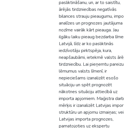
pasliktināšanu, un, ar to saistītu,
ārējās tirdzniecības negatīvās
bilances strauju pieaugumu, import
analīzes un prognozes jautājuma
nozīme vairāk kārt pieauga. Jau
ilgāku laiku pieaug bezdarba līmeni
Latvijā, līdz ar ko pasliktinās
iedzīvotāju pirktspēja, kura,
neapšaubāmi, ietekmē valsts ārējo
tirdzniecību. Lai pieņemtu pareizus
lēmumus valsts līmenī, ir
nepieciešams izanalizēt esošo
situāciju un spēt prognozēt
nākotnes situāciju attiecībā uz
importa apjomiem. Maģistra darba
mērķis ir izanalizēt Latvijas importa
struktūru un apjomu izmaiņas; veikt
Latvijas importa prognozes,
pamatojoties uz ekspertu