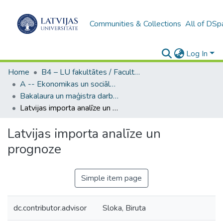
Communities & Collections
All of DSp
Log In
Home
B4 – LU fakultātes / Faculties of the UL
A -- Ekonomikas un sociālo zinātņu fakultāte / Faculty of Economics and Social Sciences
Bakalaura un maģistra darbi (ESZF) / Bachelor's and Master's theses
Latvijas importa analīze un prognoze
Latvijas importa analīze un
prognoze
Simple item page
dc.contributor.advisor
Sloka, Biruta