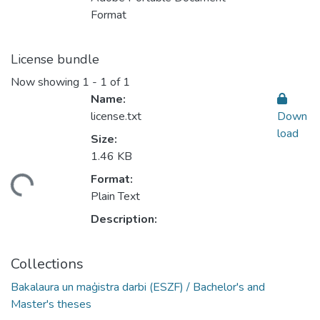
Format
License bundle
Now showing
1 - 1 of 1
Name:
license.txt
Down
load
Size:
1.46 KB
ading...
Format:
Plain Text
Description:
Collections
Bakalaura un maģistra darbi (ESZF) / Bachelor's and
Master's theses