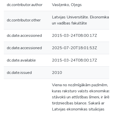
dc.contributor.author
Vasiļenko, Oļegs
Latvijas Universitāte. Ekonomikas
dc.contributor.other
un vadības fakultāte
dc.date.accessioned
2015-03-24T08:00:17Z
dc.date.accessioned
2025-07-20T18:01:53Z
dc.date.available
2015-03-24T08:00:17Z
dc.date.issued
2010
Viena no nozīmīgākām pazīmēm,
kuras raksturo valsts ekonomikas
stāvokli un attīstības līmeni, ir ārējā
tirdzniecības bilance. Sakarā ar
Latvijas ekonomikas situācijas