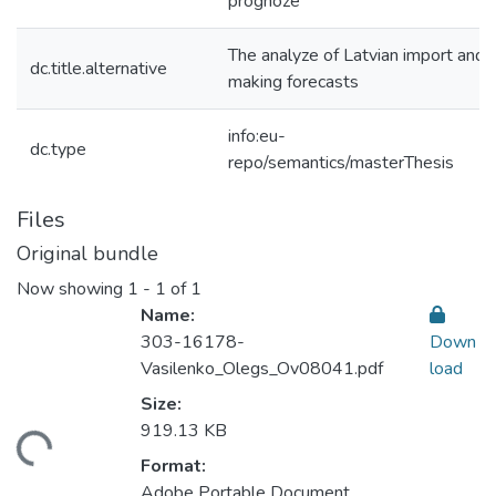
prognoze
The analyze of Latvian import and
dc.title.alternative
making forecasts
info:eu-
dc.type
repo/semantics/masterThesis
Files
Original bundle
Now showing
1 - 1 of 1
Name:
303-16178-
Down
Vasilenko_Olegs_Ov08041.pdf
load
Size:
ading...
919.13 KB
Format:
Adobe Portable Document