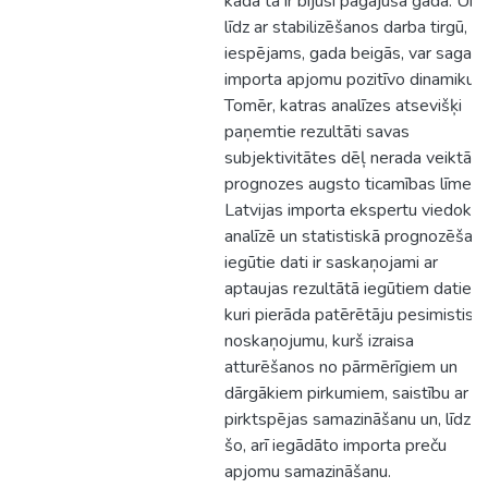
kāda tā ir bijusi pagājušā gadā. Un,
līdz ar stabilizēšanos darba tirgū,
iespējams, gada beigās, var sagaidī
importa apjomu pozitīvo dinamiku.
Tomēr, katras analīzes atsevišķi
paņemtie rezultāti savas
subjektivitātes dēļ nerada veiktās
prognozes augsto ticamības līmeni.
Latvijas importa ekspertu viedokļu
analīzē un statistiskā prognozēšan
iegūtie dati ir saskaņojami ar
aptaujas rezultātā iegūtiem datiem
kuri pierāda patērētāju pesimistisk
noskaņojumu, kurš izraisa
atturēšanos no pārmērīgiem un
dārgākiem pirkumiem, saistību ar
pirktspējas samazināšanu un, līdz a
šo, arī iegādāto importa preču
apjomu samazināšanu.