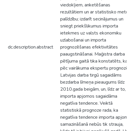
viedokļiem, anketēšanas
rezultātiem un ar statistisko metož
palīdzību; izdarīt secinājumus un
sniegt priekšlikumus importa
ietekmes uz valsts ekonomiku
uzlabošanai un importa
dc.description.abstract
prognozēšanas efektivitātes
paaugstināšanai. Maģistra darba
pētījuma gaitā tika konstatēts, ka
pēc vairākuma ekspertu prognozē
Latvijas darba tirgū sagaidāms
bezdarba līmeņa pieaugums līdz
2010.gada beigām, un, līdz ar to, ar
importa apjomos sagaidāma
negatīva tendence. Veiktā
statistiskā prognoze rada, ka
negatīva tendence importa apjomu
samazināšanā nebūs tik strauja,