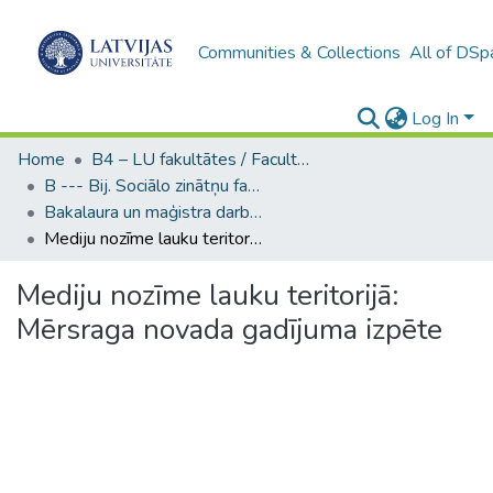
Communities & Collections
All of DSp
Log In
Home
B4 – LU fakultātes / Faculties of the UL
B --- Bij. Sociālo zinātņu fakultātes noslēguma darbi / Faculty of Social Sciences - Graduate works
Bakalaura un maģistra darbi (SZF) / Bachelor's and Master's theses
Mediju nozīme lauku teritorijā: Mērsraga novada gadījuma izpēte
Mediju nozīme lauku teritorijā:
Mērsraga novada gadījuma izpēte