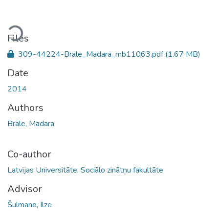
oading...
Files
309-44224-Brale_Madara_mb11063.pdf
(1.67 MB)
Date
2014
Authors
Brāle, Madara
Co-author
Latvijas Universitāte. Sociālo zinātņu fakultāte
Advisor
Šulmane, Ilze