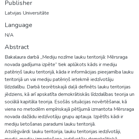
Publisher
Latvijas Universitāte
Language
N/A
Abstract
Bakalaura darbā „Mediju nozīme lauku teritorijā: Mērsraga
novada gadījuma izpēte” tiek aplūkots kāds ir mediju
patēriņš lauku teritorijā, kāda ir informācijas pieejamība lauku
teritorijā un vai mediju patēriņš ietekmē iedzīvotāju
līdzdalību. Darbā teorētiskajā daļā definēts lauku teritorijas
jēdziens, kā arī apskatīta demokrātiskās līdzdalības teorija un
sociālā kapitāla teorija. Esošās situācijas novērtēšanai, kā
viena no metodēm empīriskajā pētījumā izmantota Mērsraga
novada dažādu iedzīvotāju grupu aptauja. Izpētīts kādi ir
mediju lietošanas paradumi lauku teritorijā.
Atslēgvārdi: lauku teritorija, lauku teritorijas iedzīvotāji,
mediji, mediju izmantošana, iedzīvotāju demokrātiskā