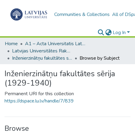
Communities & Collections
All of DSp
Log In
Home
A1 – Acta Universitatis Latviensis / Universitātes raksti / Scientific papers
Latvijas Universitātes Raksti (1923–1943)
Inženierzinātņu fakultātes sērija (1929-1940)
Browse by Subject
Inženierzinātņu fakultātes sērija
(1929-1940)
Permanent URI for this collection
https://dspace.lu.lv/handle/7/839
Browse