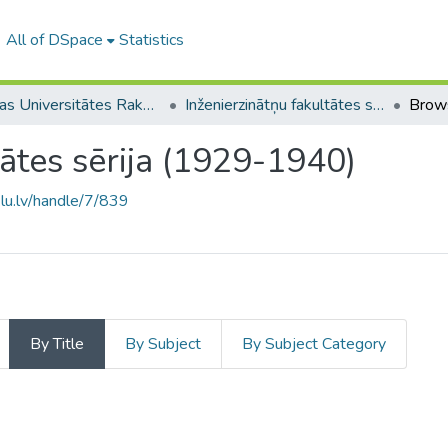
All of DSpace
Statistics
Latvijas Universitātes Raksti (1923–1943)
Inženierzinātņu fakultātes sērija (1929-1940)
Brows
tātes sērija (1929-1940)
.lu.lv/handle/7/839
By Title
By Subject
By Subject Category