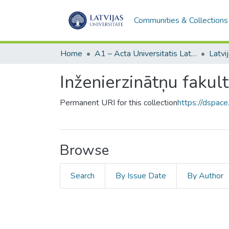
Communities & Collections
Home
A1 – Acta Universitatis Latviensis / Universitātes raksti / Scientific papers
Inženierzinātņu fakul
Permanent URI for this collection
https://dspace
Browse
Search
By Issue Date
By Author