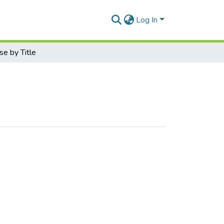
Log In
e by Title