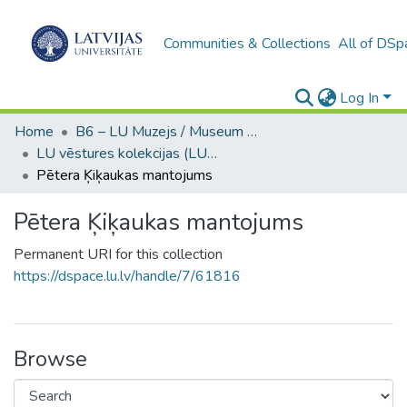
Communities & Collections
All of DSp
Log In
Home
B6 – LU Muzejs / Museum of the UL
LU vēstures kolekcijas (LUM)
Pētera Ķiķaukas mantojums
Pētera Ķiķaukas mantojums
Permanent URI for this collection
https://dspace.lu.lv/handle/7/61816
Browse