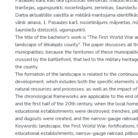
Pasaules kara, kad tika izpostītas viensētas, mācību iestā
tranšejas, ugunspunkti, nocietinājumi, zemnīcas, šaursliežu
Darba aktualitāte saistīta ar militārā mantojuma identifikā
vārdi: ainava, 1. Pasaules karš, nocietinājumi, mājvietas, m
šaursliežu dzelzceļš, ugunspunkti.
The title of the bachelor's work is "The First World War an
landscape of Jēkabpils county". The paper discusses all t
municipalities, because the territories of these municipalit
crossed by the battlefront, that led to the military heritag
the county.
The formation of the landscape is related to the continu
development, which includes both the specific elements 
natural resources and processes, as well as the impact of 
The chronological frameworks are applicable to the end o
and the first half of the 20th century, when the local ho
educational establishments were destroyed, trenches, pillb
and dugouts were created, and the narrow-gauge railroad 
Keywords: landscape, the First World War, fortifications
educational establishments, narrow-gauge railroad, pillbo