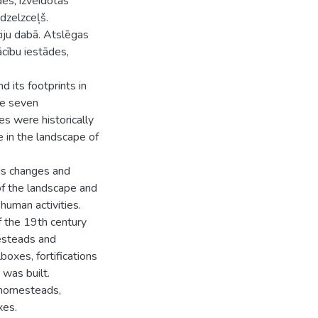
des, izveidotas
 dzelzceļš.
ciju dabā. Atslēgas
ācību iestādes,
d its footprints in
he seven
ies were historically
e in the landscape of
ous changes and
of the landscape and
human activities.
f the 19th century
mesteads and
oxes, fortifications
was built.
, homesteads,
xes.