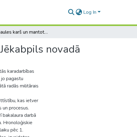
Log In
1.Pasaules karš un mantotās karadarbības ainavas Jēkabpils novadā
 Jēkabpils novadā
tās karadarbības
, jo pagastu
tātā radās militārais
tīstību, kas ietver
s un procesus.
rī bakalaura darbā
u. Hronoloģiskie
laiku pēc 1.