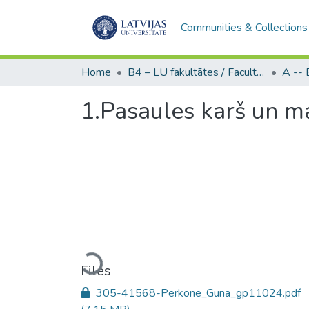
Communities & Collections
Home
B4 – LU fakultātes / Faculties of the UL
1.Pasaules karš un m
Loading...
Files
305-41568-Perkone_Guna_gp11024.pdf