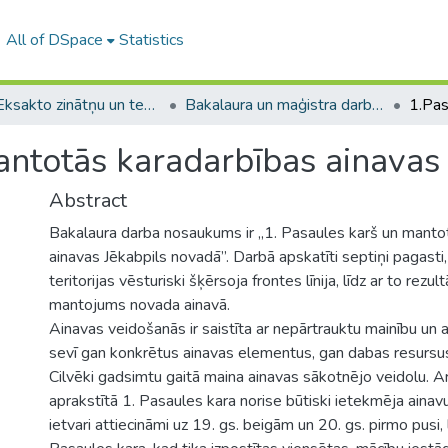
All of DSpace
Statistics
A -- Eksakto zinātņu un tehnoloģiju fakultāte / Faculty of Science and Technology
Bakalaura un maģistra darbi (EZTF) / Bachelor's and Master's theses
antotās karadarbības ainavas
Abstract
Bakalaura darba nosaukums ir „1. Pasaules karš un manto
ainavas Jēkabpils novadā”. Darbā apskatīti septiņi pagasti
teritorijas vēsturiski šķērsoja frontes līnija, līdz ar to rezul
mantojums novada ainavā.
Ainavas veidošanās ir saistīta ar nepārtrauktu mainību un at
sevī gan konkrētus ainavas elementus, gan dabas resursu
Cilvēki gadsimtu gaitā maina ainavas sākotnējo veidolu. A
aprakstītā 1. Pasaules kara norise būtiski ietekmēja ainav
ietvari attiecināmi uz 19. gs. beigām un 20. gs. pirmo pusi, 