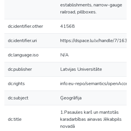
establishments, narrow-gauge
railroad, pillboxes.
dc.identifier.other
41568
dc.identifier.uri
https://dspace.lu.lv/handle/7/163
dc.language.iso
N/A
dc.publisher
Latvijas Universitāte
dc.rights
info:eu-repo/semantics/openAcces
dc.subject
Ģeogrāfija
1.Pasaules karš un mantotās
dc.title
karadarbības ainavas Jēkabpils
novadā