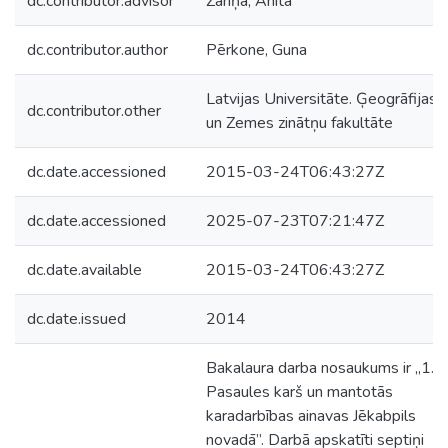
dc.contributor.advisor
Zariņa, Anita
dc.contributor.author
Pērkone, Guna
Latvijas Universitāte. Ģeogrāfijas
dc.contributor.other
un Zemes zinātņu fakultāte
dc.date.accessioned
2015-03-24T06:43:27Z
dc.date.accessioned
2025-07-23T07:21:47Z
dc.date.available
2015-03-24T06:43:27Z
dc.date.issued
2014
Bakalaura darba nosaukums ir „1.
Pasaules karš un mantotās
karadarbības ainavas Jēkabpils
novadā”. Darbā apskatīti septiņi