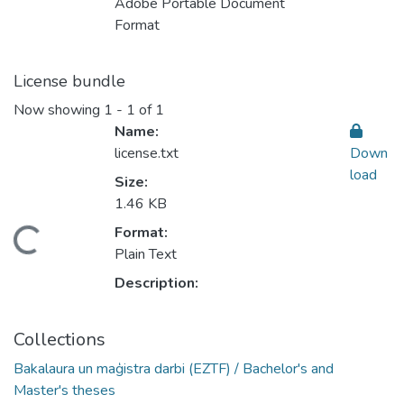
Adobe Portable Document
Format
License bundle
Now showing
1 - 1 of 1
Name:
license.txt
Down
load
Size:
1.46 KB
Format:
oading...
Plain Text
Description:
Collections
Bakalaura un maģistra darbi (EZTF) / Bachelor's and
Master's theses