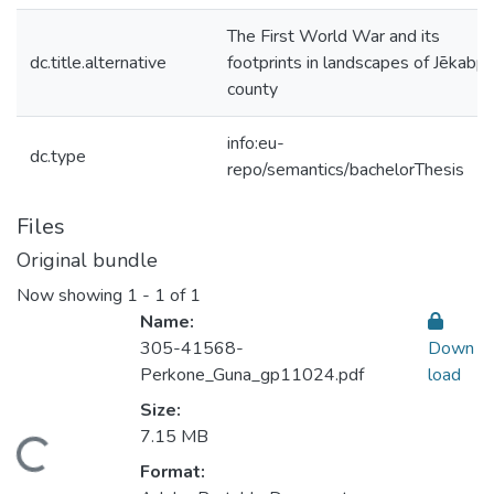
The First World War and its
dc.title.alternative
footprints in landscapes of Jēkabpi
county
info:eu-
dc.type
repo/semantics/bachelorThesis
Files
Original bundle
Now showing
1 - 1 of 1
Name:
305-41568-
Down
Perkone_Guna_gp11024.pdf
load
Size:
7.15 MB
oading...
Format: