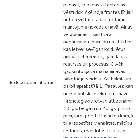
pagasti, jo pagastu teritorijas
vēsturiski šķērsoja frontes līnija, līd
ar to rezultātā radās militārais
mantojums novada ainavā. Ainavas
veidošanās ir saistīta ar
nepārtrauktu mainību un attīstību,
kas ietver sevī gan konkrētus
ainavas elementus, gan dabas
resursus un procesus. Cilvēki
gadsimtu gaitā maina ainavas
sākotnējo veidolu. Arī bakalaura
dc.description.abstract
darbā aprakstītā 1. Pasaules kara
norise būtiski ietekmēja ainavu.
Hronoloģiskie ietvari attiecināmi uz
19. gs. beigām un 20. gs. pirmo
pusi, laiku pēc 1. Pasaules kara, ka
tika izpostītas viensētas, mācību
iestādes, izveidotas tranšejas,