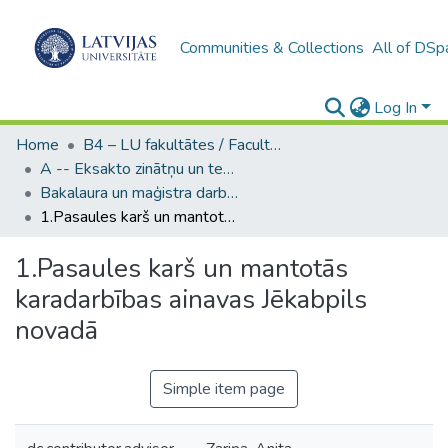
Communities & Collections
All of DSp
Log In
Home
B4 – LU fakultātes / Faculties of the UL
A -- Eksakto zinātņu un tehnoloģiju fakultāte / Faculty of Science and Technology
Bakalaura un maģistra darbi (EZTF) / Bachelor's and Master's theses
1.Pasaules karš un mantotās karadarbības ainavas Jēkabpils novadā
1.Pasaules karš un mantotās
karadarbības ainavas Jēkabpils
novadā
Simple item page