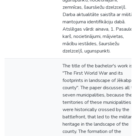
ugunspunkti, nocietinājumi,
zemnīcas, šaursliežu dzelzceļš.
Darba aktualitāte saistīta ar militār
mantojuma identifikāciju dabā.
Atslēgas vārdi: ainava, 1. Pasaules
karš, nocietinājumi, mājvietas,
mācību iestādes, šaursliežu
dzelzceļš, ugunspunkti.
The title of the bachelor's work is
"The First World War and its
footprints in landscape of Jēkabpils
county". The paper discusses all th
seven municipalities, because the
territories of these municipalities
were historically crossed by the
battlefront, that led to the military
heritage in the landscape of the
county. The formation of the