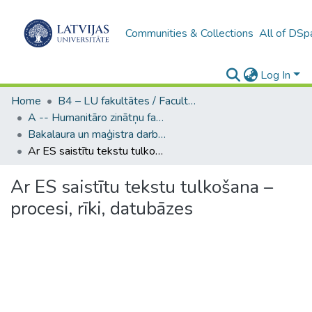
Communities & Collections
All of DSp
Log In
Home
B4 – LU fakultātes / Faculties of the UL
A -- Humanitāro zinātņu fakultāte / Faculty of Humanities
Bakalaura un maģistra darbi (HZF) / Bachelor's and Master's theses
Ar ES saistītu tekstu tulkošana – procesi, rīki, datubāzes
Ar ES saistītu tekstu tulkošana –
procesi, rīki, datubāzes