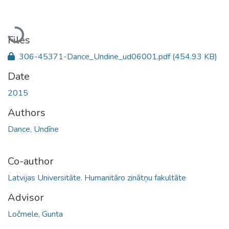
Loading...
Files
306-45371-Dance_Undine_ud06001.pdf
(454.93 KB)
Date
2015
Authors
Dance, Undīne
Co-author
Latvijas Universitāte. Humanitāro zinātņu fakultāte
Advisor
Ločmele, Gunta