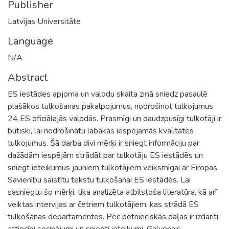
Publisher
Latvijas Universitāte
Language
N/A
Abstract
ES iestādes apjoma un valodu skaita ziņā sniedz pasaulē
plašākos tulkošanas pakalpojumus, nodrošinot tulkojumus
24 ES oficiālajās valodās. Prasmīgi un daudzpusīgi tulkotāji ir
būtiski, lai nodrošinātu labākās iespējamās kvalitātes
tulkojumus. Šā darba divi mērķi ir sniegt informāciju par
dažādām iespējām strādāt par tulkotāju ES iestādēs un
sniegt ieteikumus jauniem tulkotājiem veiksmīgai ar Eiropas
Savienību saistītu tekstu tulkošanai ES iestādēs. Lai
sasniegtu šo mērķi, tika analizēta atbilstoša literatūra, kā arī
veiktas intervijas ar četriem tulkotājiem, kas strādā ES
tulkošanas departamentos. Pēc pētnieciskās daļas ir izdarīti
attiecīgi secinājumi un sniegti ieteikumi. Galvenais