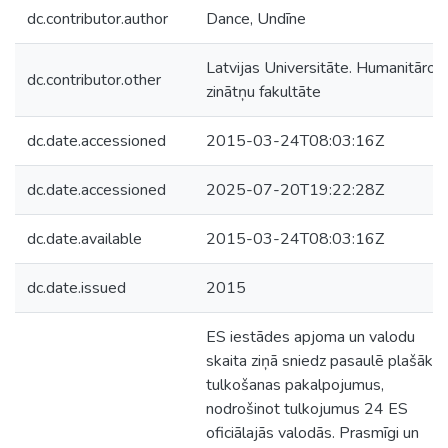
dc.contributor.author
Dance, Undīne
Latvijas Universitāte. Humanitāro
dc.contributor.other
zinātņu fakultāte
dc.date.accessioned
2015-03-24T08:03:16Z
dc.date.accessioned
2025-07-20T19:22:28Z
dc.date.available
2015-03-24T08:03:16Z
dc.date.issued
2015
ES iestādes apjoma un valodu
skaita ziņā sniedz pasaulē plašāko
tulkošanas pakalpojumus,
nodrošinot tulkojumus 24 ES
oficiālajās valodās. Prasmīgi un