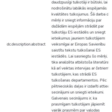
daudzpusīgi tulkotāji ir būtiski, lai
nodrošinātu labākās iespējamās
kvalitātes tulkojumus. Šā darba div
mērķi ir sniegt informāciju par
dažādām iespējām strādāt par
tulkotāju ES iestādēs un sniegt
ieteikumus jauniem tulkotājiem
dc.description.abstract
veiksmīgai ar Eiropas Savienību
saistītu tekstu tulkošanai ES
iestādēs. Lai sasniegtu šo mērķi,
tika analizēta atbilstoša literatūra,
kā arī veiktas intervijas ar četriem
tulkotājiem, kas strādā ES
tulkošanas departamentos. Pēc
pētnieciskās daļas ir izdarīti attiecīg
secinājumi un sniegti ieteikumi.
Galvenais secinājums ir, ka
prasmīgam tulkotājam jāpiemīt
vairāk prasmēm par valodas