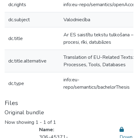
dc.rights
info:eu-repo/semantics/openAcces
dc.subject
Valodniecība
Ar ES saistītu tekstu tulkošana –
dc.title
procesi, rīki, datubāzes
Translation of EU-Related Texts:
dc.title.alternative
Processes, Tools, Databases
info:eu-
dc.type
repo/semantics/bachelorThesis
Files
Original bundle
Now showing
1 - 1 of 1
Name:
306-45371-
Down