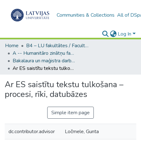
Communities & Collections
All of DSp
Log In
Home
B4 – LU fakultātes / Faculties of the UL
A -- Humanitāro zinātņu fakultāte / Faculty of Humanities
Bakalaura un maģistra darbi (HZF) / Bachelor's and Master's theses
Ar ES saistītu tekstu tulkošana – procesi, rīki, datubāzes
Ar ES saistītu tekstu tulkošana –
procesi, rīki, datubāzes
Simple item page
dc.contributor.advisor
Ločmele, Gunta