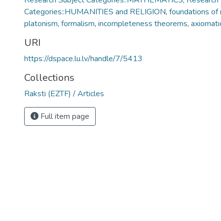
Research Subject Categories::MATHEMATICS
,
Research 
Categories::HUMANITIES and RELIGION
,
foundations of
platonism
,
formalism
,
incompleteness theorems
,
axiomati
URI
https://dspace.lu.lv/handle/7/5413
Collections
Raksti (EZTF) / Articles
Full item page