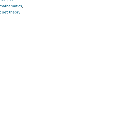
Subject
 mathematics
,
c set theory