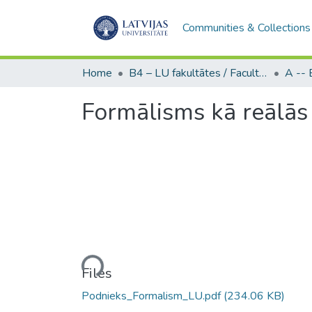
Communities & Collections
Home
B4 – LU fakultātes / Faculties of the UL
Formālisms kā reālās 
Loading...
Files
Podnieks_Formalism_LU.pdf
(234.06 KB)