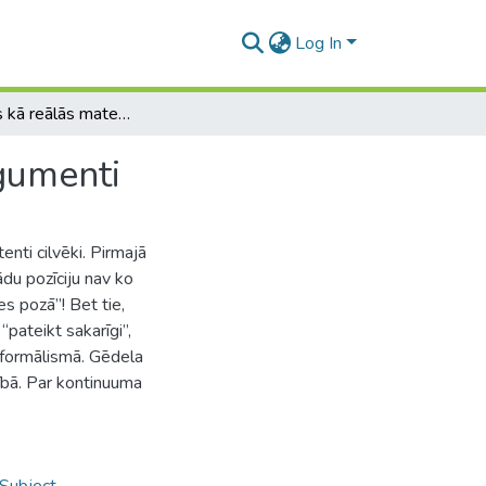
Log In
Formālisms kā reālās matemātikas filozofija: 14 argumenti
rgumenti
nti cilvēki. Pirmajā
ādu pozīciju nav ko
s pozā”! Bet tie,
pateikt sakarīgi”,
 formālismā. Gēdela
nībā. Par kontinuuma