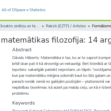
All of DSpace
Statistics
A -- Eksakto zinātņu un tehnoloģiju fakultāte / Faculty of Science and Technology
Raksti (EZTF) / Articles
matemātikas filozofija: 14 a
Abstract
Dāvids Hilberts: Matemātika ir tas, ko ar to saprot kompete
brīdī skan pat it kā drosmīgi un nekaunīgi. Bet īstenībā ar t
lepoties: sakarīgāk pateikt neprotam, un tāpēc “nostājamie
kuri par matemātiku mēģina izdomāt kaut ko līdz galam un “
parasti nonāk vienā no galējām pozīcijām – platonismā vai
nepilnības teorēmas: kā aiziet pa maldu ceļu, un kā ir īste
problēmu.
Keywords